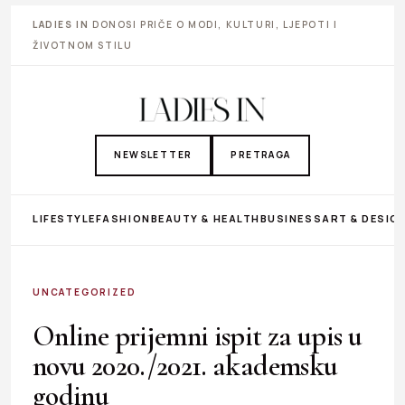
LADIES IN
DONOSI PRIČE O MODI, KULTURI, LJEPOTI I
ŽIVOTNOM STILU
NEWSLETTER
PRETRAGA
LIFESTYLE
FASHION
BEAUTY & HEALTH
BUSINESS
ART & DESIG
UNCATEGORIZED
Online prijemni ispit za upis u
novu 2020./2021. akademsku
godinu