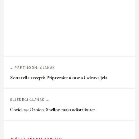
← PRETHODNI ČLANAK
Zottarella recepti: Pripremite ukusna i zdrava jela
SLJEDEĆI ČLANAK →
Covid-19: Orbico, Shellov makrodistributer
VIŠE IZ UNCATEGORIZED