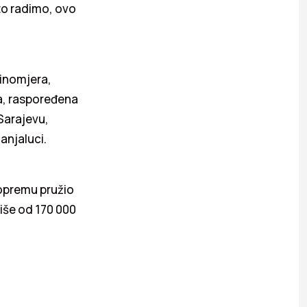
što radimo, ovo
žinomjera,
ma, raspoređena
Sarajevu,
anjaluci.
 opremu pružio
više od 170 000