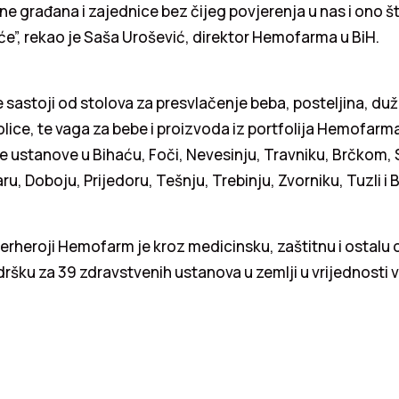
ane građana i zajednice bez čijeg povjerenja u nas i ono 
će”, rekao je Saša Urošević, direktor Hemofarma u BiH.
 sastoji od stolova za presvlačenje beba, posteljina, du
lice, te vaga za bebe i proizvoda iz portfolija Hemofar
e ustanove u Bihaću, Foči, Nevesinju, Travniku, Brčkom, 
u, Doboju, Prijedoru, Tešnju, Trebinju, Zvorniku, Tuzli i B
erheroji Hemofarm je kroz medicinsku, zaštitnu i ostalu
dršku za 39 zdravstvenih ustanova u zemlji u vrijednosti 