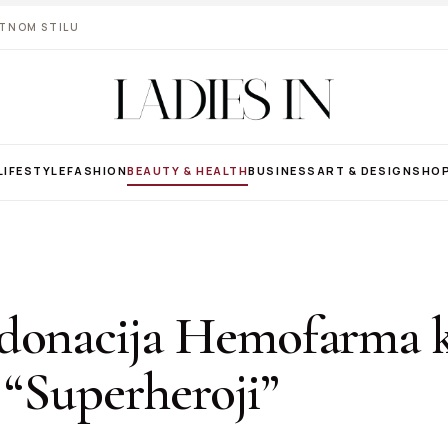
VOTNOM STILU
LIFESTYLE
FASHION
BEAUTY & HEALTH
BUSINESS
ART & DESIGN
SHO
donacija Hemofarma 
 “Superheroji”