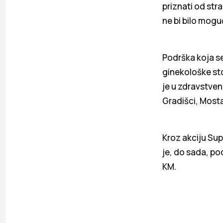
priznati od str
ne bi bilo mogu
Podrška koja se
ginekološke sto
je u zdravstven
Gradišci, Mostar
Kroz akciju Sup
je, do sada, po
KM.