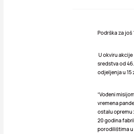
Podrška za još 
U okviru akcije
sredstva od 46.
odjeljenja u 15
“Vođeni misijom
vremena pandemi
ostalu opremu 
20 godina fabri
porodilištima 