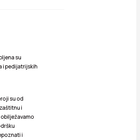
pljena su
i pedijatrijskih
roji su od
aštitnu i
a obilježavamo
odršku
poznati i