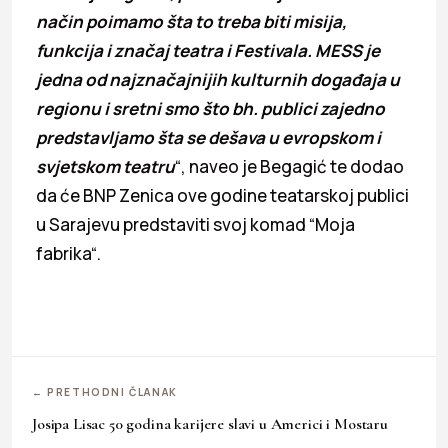
način poimamo šta to treba biti misija,
funkcija i značaj teatra i Festivala. MESS je
jedna od najznačajnijih kulturnih događaja u
regionu i sretni smo što bh. publici zajedno
predstavljamo šta se dešava u evropskom i
svjetskom teatru
“, naveo je Begagić te dodao
da će BNP Zenica ove godine teatarskoj publici
u Sarajevu predstaviti svoj komad “Moja
fabrika“.
← PRETHODNI ČLANAK
Josipa Lisac 50 godina karijere slavi u Americi i Mostaru