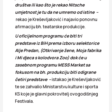
društva ili kao što je rekao Nitsche
umjetnost je tu da ne umremo od istine –
rekao je Kreševljaković i najavio ponovnu
afirmaciju bh. teatarske produkcije.
U oficijelnom programu će biti tri
predstave iz BiH prema izboru selektorice
Alje Predan, (Otkrivanje žene, Moja fabrika
i Mi djeca s kolodvora Zoo) dok će u
zasebnom programu MESS Market sa
fokusom na bh. produkciju biti odigrane
četiri predstave –
istakao je Kreševljaković
te se zahvalio Ministarstvu kulture i sporta
KS koje je glavni pokrovitelj ovogodišnjeg
Festivala.