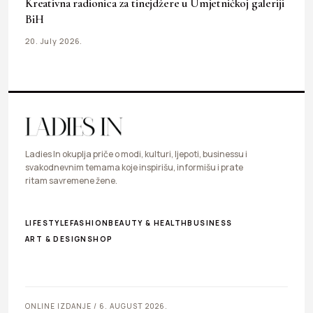
Kreativna radionica za tinejdžere u Umjetničkoj galeriji
BiH
20. July 2026.
Ladies In okuplja priče o modi, kulturi, ljepoti, businessu i
svakodnevnim temama koje inspirišu, informišu i prate
ritam savremene žene.
LIFESTYLE
FASHION
BEAUTY & HEALTH
BUSINESS
ART & DESIGN
SHOP
ONLINE IZDANJE / 6. AUGUST 2026.