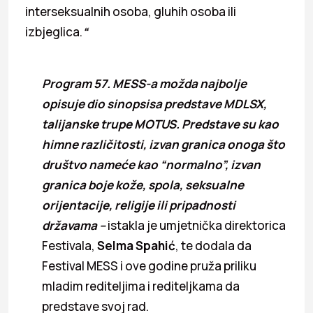
interseksualnih osoba, gluhih osoba ili
izbjeglica.
“
Program 57. MESS-a mo
žda
najbolje
opisuje dio sinopsisa predstave MDLSX,
talijanske trupe MOTUS. Predstave su kao
himne različitosti, izvan granica onoga
što
dru
štvo
name
će
kao “normalno”, izvan
granica boje ko
že
, spola, seksualne
orijentacije, religije ili pripadnosti
dr
žavama –
istakla je umjetnička direktorica
Festivala,
Selma Spahi
ć
, te dodala da
Festival MESS i ove godine pruža priliku
mladim rediteljima i rediteljkama da
predstave svoj rad.