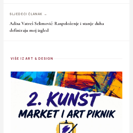
SLJEDEĆI ČLANAK →
Adisa Vatreš Selimović: Raspoloženje i stanje duha
definiraju moj izgled
VIŠE IZ ART & DESIGN