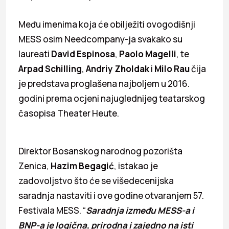
Među imenima koja će obilježiti ovogodišnji
MESS osim Needcompany-ja svakako su
laureati
David Espinosa
,
Paolo Magelli
, te
Arpad Schilling
,
Andriy Zholdak
i
Milo Rau
čija
je predstava proglašena najboljem u 2016.
godini prema ocjeni najuglednijeg teatarskog
časopisa Theater Heute.
Direktor Bosanskog narodnog pozorišta
Zenica,
Hazim Begagić
, istakao je
zadovoljstvo što će se višedecenijska
saradnja nastaviti i ove godine otvaranjem 57.
Festivala MESS. “
Saradnja između MESS-a i
BNP-a je logična, prirodna i zajedno na isti