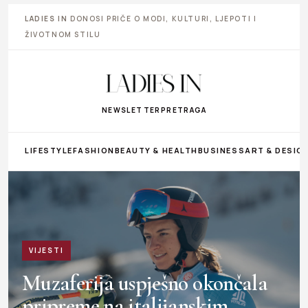
LADIES IN
DONOSI PRIČE O MODI, KULTURI, LJEPOTI I
ŽIVOTNOM STILU
NEWSLETTER
PRETRAGA
LIFESTYLE
FASHION
BEAUTY & HEALTH
BUSINESS
ART & DESIG
VIJESTI
Muzaferija uspješno okončala
pripreme na italijanskim