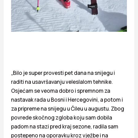
„Bilo je super provesti pet dana na snijegu i
raditi na usavršavanju veleslalom tehnike.
Osjećam se veoma dobro i spremnom za
nastavak rada u Bosni i Hercegovini, a potom i
za pripreme na snijegu u Čileu u augustu. Zbog
povrede skočnog zgloba koju sam dobila
padom na stazi pred kraj sezone, radila sam
postepeno na oporavku kroz vježbe i na