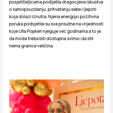
posjetiteljicama podijelila dragocjena iskustva
o samopouzdanju, prihvatanju sebe i ljepoti
koja dolazi iznutra. Njena energija i pozitivna
poruka podsjetile su sve prisutne na vrijednosti
koje Ulla Popken njeguje već godinama a to je
da moda treba biti dostupna svima i da stil
nema granice veličina.