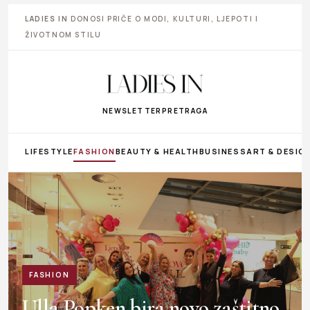
LADIES IN
DONOSI PRIČE O MODI, KULTURI, LJEPOTI I
ŽIVOTNOM STILU
NEWSLETTER
PRETRAGA
LIFESTYLE
FASHION
BEAUTY & HEALTH
BUSINESS
ART & DESIG
FASHION
Ulla Popken bira novo zaštitno