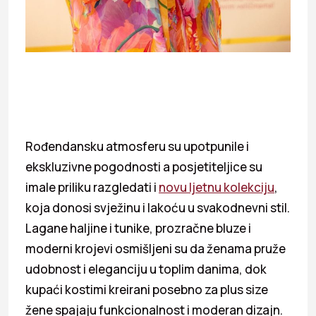
Rođendansku atmosferu su upotpunile i
ekskluzivne pogodnosti a posjetiteljice su
imale priliku razgledati i
novu ljetnu kolekciju
,
koja donosi svježinu i lakoću u svakodnevni stil.
Lagane haljine i tunike, prozračne bluze i
moderni krojevi osmišljeni su da ženama pruže
udobnost i eleganciju u toplim danima, dok
kupaći kostimi kreirani posebno za plus size
žene spajaju funkcionalnost i moderan dizajn.