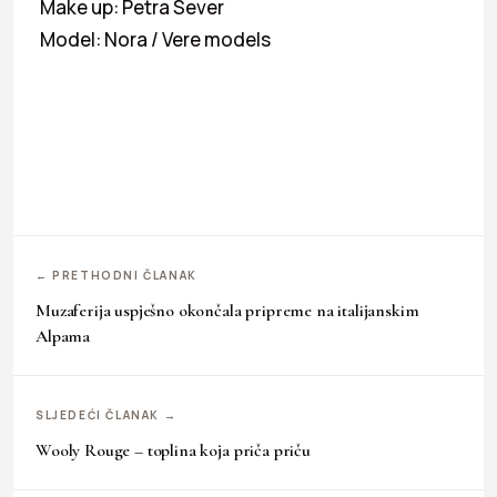
Make up: Petra Sever
Model: Nora / Vere models
← PRETHODNI ČLANAK
Muzaferija uspješno okončala pripreme na italijanskim
Alpama
SLJEDEĆI ČLANAK →
Wooly Rouge – toplina koja priča priču