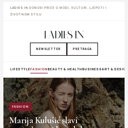
LADIES IN
DONOSI PRIČE O MODI, KULTURI, LJEPOTI I
ŽIVOTNOM STILU
NEWSLETTER
PRETRAGA
LIFESTYLE
FASHION
BEAUTY & HEALTH
BUSINESS
ART & DESIG
FASHION
Marija Kulušić slavi