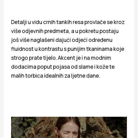
Detalji u vidu crnih tankih resa provlače se kroz
više odjevnih predmeta, a u pokretu postaju
još više naglašeni dajući odjeći određenu
fluidnost u kontrastu s punijim tkaninama koje
strogo prate tijelo. Akcent je i na modnim
dodacima poput pojasa od slame i kože te
malih torbica idealnih za ljetne dane.