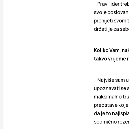
– Pravi lider tr
svoje poslovanj
prenijeti svom 
držati je za se
Koliko Vam, na
takvo vrijeme n
– Najviše sam u
upoznavati se s
maksimalno trud
predstave koje 
da je to najispl
sedmično rezer