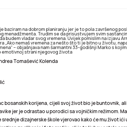
e baziram na dobrom planiranju jer je to pola završenog pos
vog menadžmenta. Trudim se da prisustvujem svim sastanci
 da budem vladar svog vremena. Uvijek pomislim na izjavu Ar
„Ako nemaš vremena za nešto što ti je bitno u životu, napavi
emena“ – objašnjava nam šarmantni 33-godišnji Marko s kojim
i o emotivnoj strani njegovog života
Andrea Tomašević Kolenda
lić
osanskih korijena, cijeli svoj život bio je buntovnik, ali 
vike jer je odrastao u porodici sa vojničkim režimom. Ma
srednje dizajnerske škole vjerovao kako će mu život ići