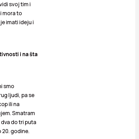
idi svoj tim i
 i mora to
e imati ideju i
vnosti i na šta
ni smo
ug ljudi, pa se
op ili na
tujem. Smatram
 dva do tri puta
 20. godine.