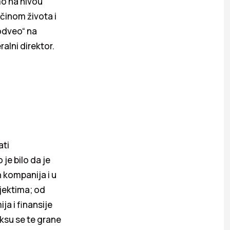
amo na nivou
ačinom života i
„odveo“ na
alni direktor.
ati
je bilo da je
 kompanija i u
jektima; od
a i finansije
aksu se te grane