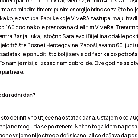
buter i partner fabrika Vital, Medela, Rubin i Albus za tržiš
rma sa mladim timom punim energije brine se za što bolje
ka koje zastupa. Fabrike koje ViMeRA zastupa imaju tradic
o 160 godina koje prenose na cijeli tim ViMeRe. Trenutno
centra Banja Luka, Istočno Sarajevo i Bijeljina odakle pokr
ijelo tržište Bosne i Hercegovine. Zapošljavamo 60 ljudi 
zadatak je ponuditi što bolji servis od fabrike do potrošač
To nam je misija i zasad nam dobro ide. Ove godine se ot
 partnere.
eda radni dan?
o što definitivno utječe na ostatak dana. Ustajem oko 7 
banja ne mogu da se pokrenem. Nakon toga idem na posao
 radno vrijeme nije strogo definisano, ali se dešava da po