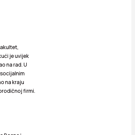
fakultet,
ući je uvijek
ao na rad. U
 socijalnim
mo na kraju
orodičnoj firmi.