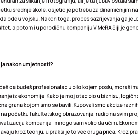
alentiran za slikanje i fotografiju, ali je ta ljubav ostala s
šetku srednje škole, osjetio je potrebu za dinamičnijim n
g da ode u vojsku. Nakon toga, proces sazrijevanja ga je 
tet, a potom i u porodičnu kompaniju ViMeRA čiji je gener
ja nakon umjetnosti?
ćeš da budeš profesionalac u bilo kojem poslu, moraš im
nje iz ekonomije. Kako je moj otac bio u biznisu, logično 
na grana kojom smo se bavili. Kupovali smo akcize raznih
 na početku fakultetskog obrazovanja, radio na svim pro
ivatizacija kompanija i mnogo sam volio da učim. Ekonomij
avaju kroz teoriju, u praksi je to već druga priča. Kroz pr