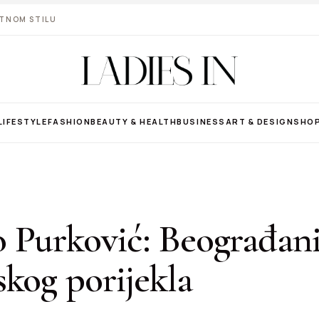
VOTNOM STILU
LIFESTYLE
FASHION
BEAUTY & HEALTH
BUSINESS
ART & DESIGN
SHO
 Purković: Beograđan
kog porijekla