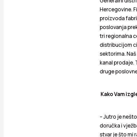
Generalni distri
Hercegovine. Fi
proizvoda fabri
poslovanja prek
tri regionalna 
distribucijom c
sektorima. Naš 
kanal prodaje. 
druge poslovne
Kako Vam izgl
– Jutro je nešt
doručka i vjež
stvar je što mi