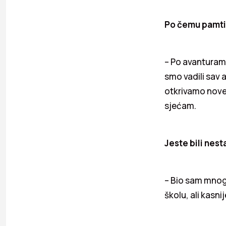
Po čemu pamtit
– Po avanturama
smo vadili sav a
otkrivamo nove 
sjećam.
Jeste bili nest
– Bio sam mnogo
školu, ali kasni