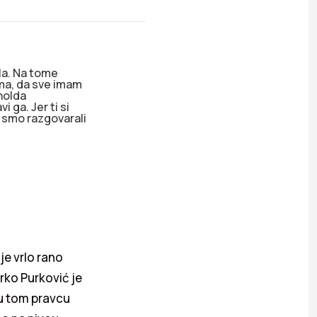
la. Na tome
ma, da sve imam
nolda
 ga. Jer ti si
 smo razgovarali
je vrlo rano
rko Purković je
 u tom pravcu