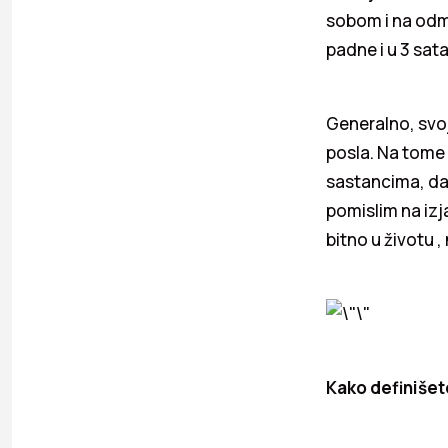
sobom i na odmo
padne i u 3 sata
Generalno, svoj
posla. Na tome
sastancima, da
pomislim na iz
bitno u životu ,
Kako definišet