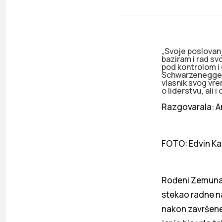
„Svoje poslovanj
baziram i rad s
pod kontrolom i
Schwarzeneggera 
vlasnik svog vr
o liderstvu, ali 
Razgovarala: 
FOTO: Edvin Ka
Rođeni Zemunac b
stekao radne na
nakon završene 