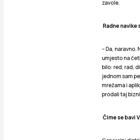
zavole.
Radne navike 
– Da, naravno. 
umjesto na četir
bilo: red, rad, 
jednom sam per
mrežama i aplika
prodali taj biz
Čime se bavi 