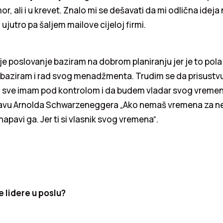
r, ali i u krevet. Znalo mi se dešavati da mi odlična idej
 ujutro pa šaljem mailove cijeloj firmi.
e poslovanje baziram na dobrom planiranju jer je to pol
 baziram i rad svog menadžmenta. Trudim se da prisustv
 sve imam pod kontrolom i da budem vladar svog vremen
javu Arnolda Schwarzeneggera „Ako nemaš vremena za neš
 napavi ga. Jer ti si vlasnik svog vremena“.
e lidere u poslu?