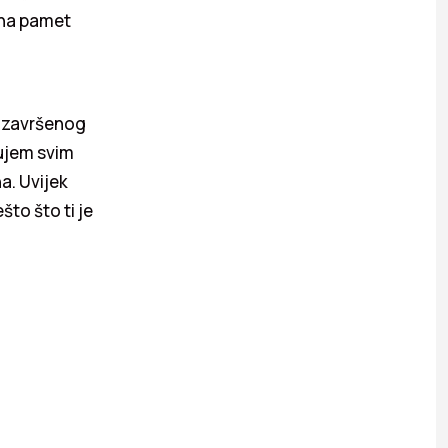
a na pamet
a završenog
ujem svim
a. Uvijek
to što ti je