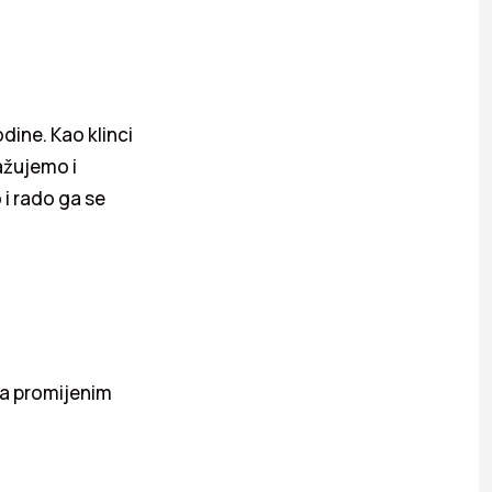
dine. Kao klinci
ražujemo i
 i rado ga se
 da promijenim