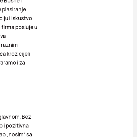
te Bosne i
 plasiranje
iju i iskustvo
 firma posluje u
iva
u raznim
a kroz cijeli
varamo i za
uglavnom. Bez
 i pozitivna
sao „nosim“ sa