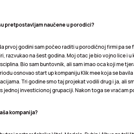
su pretpostavljam naučene u porodici?
Na prvoj godini sam počeo raditi u porodičnoj firmi pa se 
i, razvukao na šest godina. Moj otac je bio vojno lice i u k
disciplina. Bio sam buntovnik, ali sam imao oca koji me tjer
iodu osnovao start up kompaniju Klik mee koja se bavila
cijama. Tri godine smo taj projekat vodili drug i ja, ali s
nis jednoj investicionoj grupaciji. Nakon toga se vraćam p
Vaša kompanija?