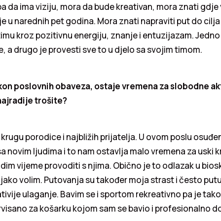
eba da ima viziju, mora da bude kreativan, mora znati gdje v
e u narednih pet godina. Mora znati napraviti put do cilja
timu kroz pozitivnu energiju, znanje i entuzijazam. Jedno j
be, a drugo je provesti sve to u djelo sa svojim timom.
kon poslovnih obaveza, ostaje vremena za slobodne akti
ajradije trošite?
 krugu porodice i najbližih prijatelja. U ovom poslu osuđe
a novim ljudima i to nam ostavlja malo vremena za uski kr
im vijeme provoditi s njima. Obično je to odlazak u biosk
jako volim. Putovanja su također moja strast i često pu
ativije ulaganje. Bavim se i sportom rekreativno pa je tako
visano za košarku kojom sam se bavio i profesionalno do