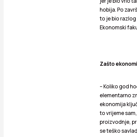
jer je bio vrlo t
hobija. Po zavr
to je bio razlo
Ekonomski fakul
Zašto ekonomi
– Koliko god ho
elementarno zna
ekonomija ključ
to vrijeme sam,
proizvodnje, pr
se teško savlad