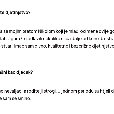
e djetinjstvo?
 sa mojim bratom Nikolom koji je mlađi od mene dvije go
lat iz garaže i odlazili nekoliko ulica dalje od kuće da ist
stvari. Imao sam divno, kvalitetno i bezbrižno djetinjstvo
ašni kao dječak?
 nevaljao, a roditelji strogi. U jednom periodu su htjeli
je sam se smirio.