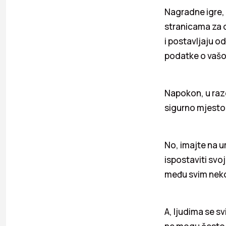
Nagradne igre, 
stranicama za o
i postavljaju o
podatke o vašoj
Napokon, u raz
sigurno mjesto, 
No, imajte na u
ispostaviti svo
među svim neko
A, ljudima se sv