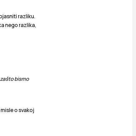
jasniti razliku.
aka nego razlika,
zašto bismo
o misle o svakoj