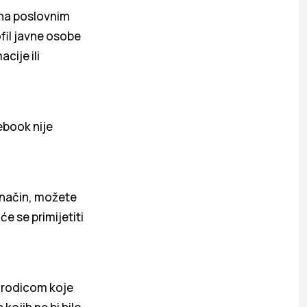
i na poslovnim
fil javne osobe
cije ili
ebook nije
i način, možete
e se primijetiti
 porodicom koje