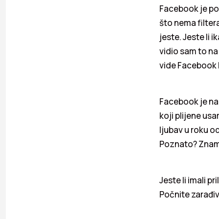
Facebook je pos
što nema filter
jeste. Jeste li 
vidio sam to na
vide Facebook k
Facebook je n
koji plijene usa
ljubav u roku o
Poznato? Znam 
Jeste li imali p
Počnite zarađiv