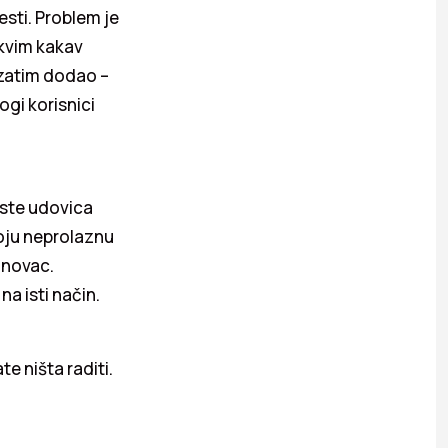
esti. Problem je
akvim kakav
a zatim dodao –
gi korisnici
rste udovica
svoju neprolaznu
 novac.
a isti način.
e ništa raditi.