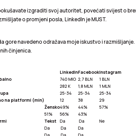
pokušavate izgraditi svoj autoritet, povećati svijest o br
azmišljate o promjeni posla, LinkedIn je MUST.
da gore navedeno odražava moje iskustvo i razmišljanje.
nih činjenica.
LinkedIn
Facebook
Instagram
obalno
740 MIO
2,7 BLN
1 BLN
282 K
1,8 MLN
1 MLN
rupa
25-34
25-34
25-34
o na platformi (min)
12
38
29
Žensko
49%
44%
57%
51%
56%
43%
ormi
Tekst
Da
Da
Ne
Da
Da
Da
Da
Da
Da