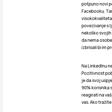
potpuno novi pot
Facebooku. Tamo
visokokvalitetan
povezivanje s l
nekoliko svojih
da nema osobe i
izbrisali bi im pr
Na LinkedInu ne
Pozitivnost pob
je da svoj usp
90% korisnika su
reagirati na va
vas. Ako tražite