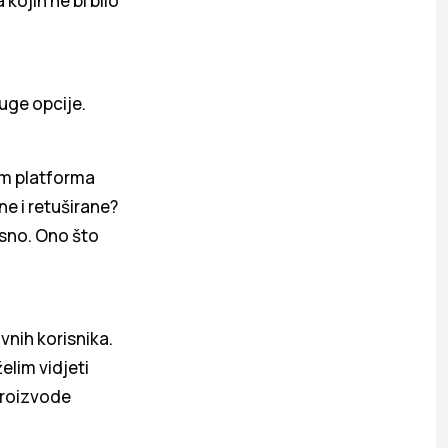
kojih ne bi bilo
uge opcije.
vem platforma
ne i retuširane?
rsno. Ono što
vnih korisnika.
elim vidjeti
proizvode