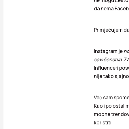
ne mogu često v
da nema Faceb
Primjećujem da 
Instagram je
no
savršenstva
. Z
Influenceri pos
nije tako sjajn
Već sam spomenu
Kao i po ostali
modne trendove.
koristiti.