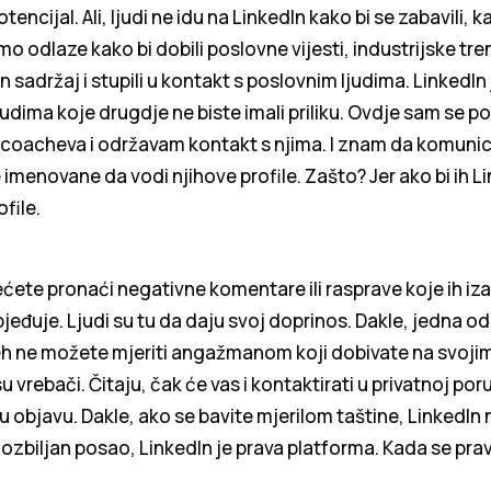
encijal. Ali, ljudi ne idu na LinkedIn kako bi se zabavili, k
 odlaze kako bi dobili poslovne vijesti, industrijske tr
 sadržaj i stupili u kontakt s poslovnim ljudima. LinkedIn 
judima koje drugdje ne biste imali priliku. Ovdje sam se p
 coacheva i održavam kontakt s njima. I znam da komunici
menovane da vodi njihove profile. Zašto? Jer ako bi ih Li
ofile.
ćete pronaći negativne komentare ili rasprave koje ih iza
jeđuje. Ljudi su tu da daju svoj doprinos. Dakle, jedna od
jeh ne možete mjeriti angažmanom koji dobivate na svoji
 vrebači. Čitaju, čak će vas i kontaktirati u privatnoj poru
šu objavu. Dakle, ako se bavite mjerilom taštine, LinkedIn
 ozbiljan posao, LinkedIn je prava platforma. Kada se pravi