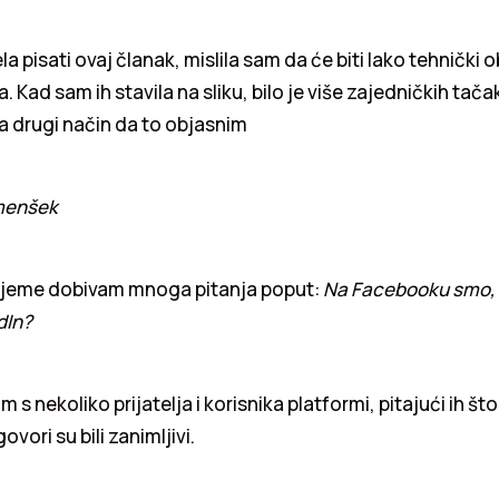
 pisati ovaj članak, mislila sam da će biti lako tehnički ob
a. Kad sam ih stavila na sliku, bilo je više zajedničkih tač
a drugi način da to objasnim
Imenšek
rijeme dobivam mnoga pitanja poput:
Na Facebooku smo, 
dIn?
s nekoliko prijatelja i korisnika platformi, pitajući ih št
ovori su bili zanimljivi.