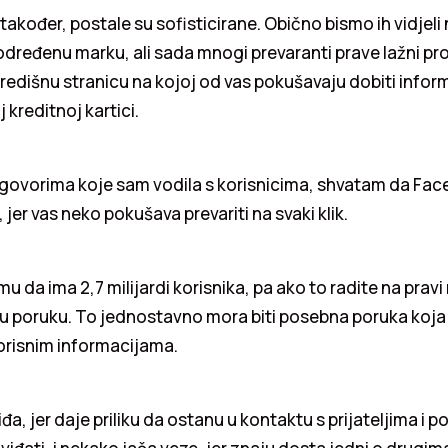
također, postale su sofisticirane. Obično bismo ih vidjel
dređenu marku, ali sada mnogi prevaranti prave lažni pro
dredišnu stranicu na kojoj od vas pokušavaju dobiti informa
 kreditnoj kartici.
govorima koje sam vodila s korisnicima, shvatam da Fac
jer vas neko pokušava prevariti na svaki klik.
mu da ima 2,7 milijardi korisnika, pa ako to radite na prav
ju poruku. To jednostavno mora biti posebna poruka koja ć
risnim informacijama.
iđa, jer daje priliku da ostanu u kontaktu s prijateljima i