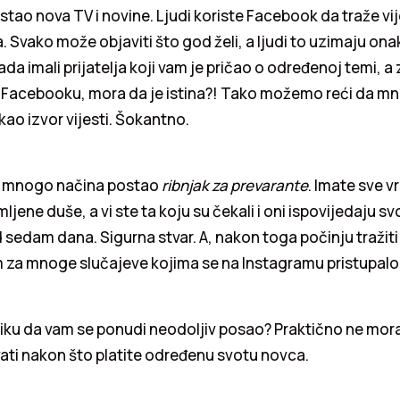
tao nova TV i novine. Ljudi koriste Facebook da traže vij
a. Svako može objaviti što god želi, a ljudi to uzimaju on
ikada imali prijatelja koji vam je pričao o određenoj temi, 
 Facebooku, mora da je istina?! Tako možemo reći da mno
ao izvor vijesti. Šokantno.
a mnogo načina postao
ribnjak za prevarante
. Imate sve v
mljene duše, a vi ste ta koju su čekali i oni ispovijedaju 
d sedam dana. Sigurna stvar. A, nakon toga počinju tražiti
za mnoge slučajeve kojima se na Instagramu pristupalo n
riliku da vam se ponudi neodoljiv posao? Praktično ne morat
ati ​​nakon što platite određenu svotu novca.