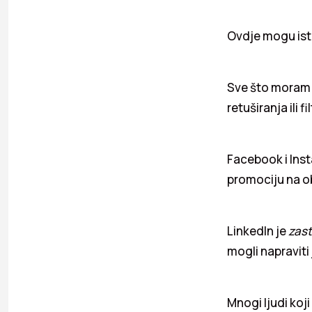
Ovdje mogu istr
Sve što moram 
retuširanja ili fi
Facebook i Ins
promociju na o
LinkedIn je
zas
mogli napraviti 
Mnogi ljudi koj