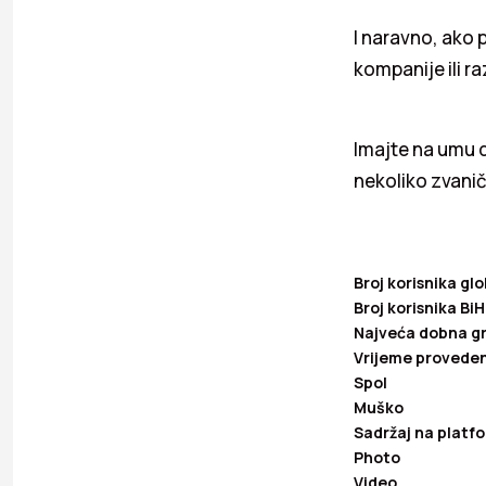
I naravno, ako 
kompanije ili r
Imajte na umu 
nekoliko zvanič
Broj korisnika gl
Broj korisnika BiH
Najveća dobna g
Vrijeme proveden
Spol
Muško
Sadržaj na platf
Photo
Video