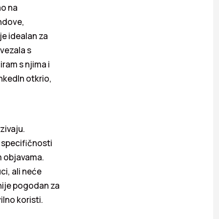
ao na
endove,
je idealan za
ovezala s
ram s njima i
nkedIn otkrio,
zivaju.
 specifičnosti
m objavama.
ci, ali neće
 nije pogodan za
lno koristi.