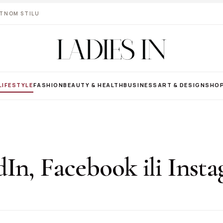
VOTNOM STILU
LIFESTYLE
FASHION
BEAUTY & HEALTH
BUSINESS
ART & DESIGN
SHO
In, Facebook ili Inst