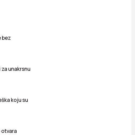
e bez
i za unakrsnu
reška koju su
e otvara