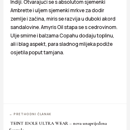
Indiji. Otvarajući se s absolutom sjemenki
Ambrette i uljem sjemenki mrkve za dodir
zemlje i začina, miris se razvija u duboki akord
sandalovine. Amyris Oil stapa se s cedrovinom.
Ulje smirne i balzama Copahu dodaju toplinu,
ali i blag aspekt, para sladnog mlijeka podiže
osjetila poput tamjana.
← PRETHODNI ČLANAK
TEINT IDOLE ULTRA WEAR – nova unaprijeđena
formula