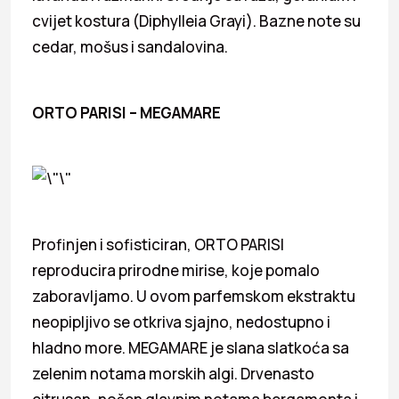
cvijet kostura (Diphylleia Grayi). Bazne note su
cedar, mošus i sandalovina.
ORTO PARISI – MEGAMARE
Profinjen i sofisticiran, ORTO PARISI
reproducira prirodne mirise, koje pomalo
zaboravljamo. U ovom parfemskom ekstraktu
neopipljivo se otkriva sjajno, nedostupno i
hladno more. MEGAMARE je slana slatkoća sa
zelenim notama morskih algi. Drvenasto