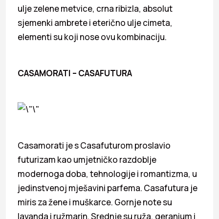
ulje zelene metvice, crna ribizla, absolut
sjemenki ambrete i eterično ulje cimeta,
elementi su koji nose ovu kombinaciju.
CASAMORATI – CASAFUTURA
Casamorati je s Casafuturom proslavio
futurizam kao umjetničko razdoblje
modernoga doba, tehnologije i romantizma, u
jedinstvenoj mješavini parfema. Casafutura je
miris za žene i muškarce. Gornje note su
lavanda i ružmarin. Srednje su ruža, geranium i