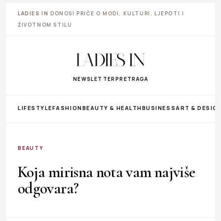
LADIES IN
DONOSI PRIČE O MODI, KULTURI, LJEPOTI I
ŽIVOTNOM STILU
NEWSLETTER
PRETRAGA
LIFESTYLE
FASHION
BEAUTY & HEALTH
BUSINESS
ART & DESIG
BEAUTY
Koja mirisna nota vam najviše
odgovara?