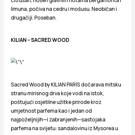
citrusan, nošen glavnim notama bergamonta i
limuna, počiva na cedru i mošusu. Neobičan i
drugačiji. Poseban.
KILIAN – SACRED WOOD
Sacred Wood by KILIAN PARIS dočarava mitsku
stranu mirisnog drva koje vodi na istok,
poštujući osjetilne užitke prirode kroz
umjetnost parfema kao i jedan od
najpoželjnijih—i zabranjenih—sastojaka
parfema na svijetu: sandalovinu iz Mysorea u