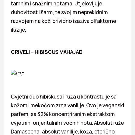
tamnim i snažnim notama. Utjelovljuje
duhovitost i šarm, te svojim neprekidnim
razvojem na koži prividno izaziva olfaktorne
iluzije.
CRIVELI – HIBISCUS MAHAJAD
Cvjetni duo hibiskusa i ruža u kontrastu je sa
kožom i mekoćom zrna vanilije. Ovo je veganski
parfem, sa 32% koncentriranim ekstraktom
cvjetnih, orijentalnih i voćnih nota. Absolut ruže
Damascena, absolut vanilije, koža, eterično