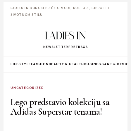
LADIES IN
DONOSI PRIČE O MODI, KULTURI, LJEPOTI I
ŽIVOTNOM STILU
NEWSLETTER
PRETRAGA
LIFESTYLE
FASHION
BEAUTY & HEALTH
BUSINESS
ART & DESIG
UNCATEGORIZED
Lego predstavio kolekciju sa
Adidas Superstar tenama!