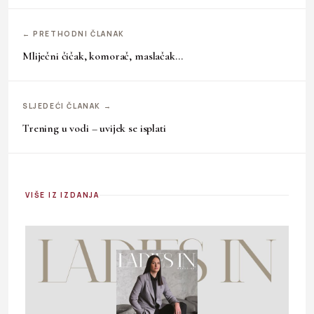
← PRETHODNI ČLANAK
Mliječni čičak, komorač, maslačak…
SLJEDEĆI ČLANAK →
Trening u vodi – uvijek se isplati
VIŠE IZ IZDANJA