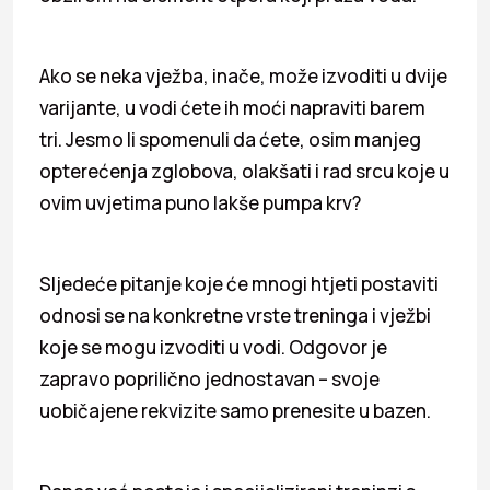
Ako se neka vježba, inače, može izvoditi u dvije
varijante, u vodi ćete ih moći napraviti barem
tri. Jesmo li spomenuli da ćete, osim manjeg
opterećenja zglobova, olakšati i rad srcu koje u
ovim uvjetima puno lakše pumpa krv?
Sljedeće pitanje koje će mnogi htjeti postaviti
odnosi se na konkretne vrste treninga i vježbi
koje se mogu izvoditi u vodi. Odgovor je
zapravo poprilično jednostavan – svoje
uobičajene rekvizite samo prenesite u bazen.