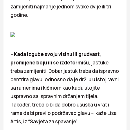
zamijeniti najmanje jednom svake dvije ili tri
godine.
–
Kada izgube svoju visinu ili grudvast,
promijene boju ili se izdeformišu
, jastuke
treba zamijeniti. Dobar jastuk treba da ispravno
centrira glavu, odnosno da je drži u u istoj ravni
sa ramenima i kičmom kao kada stojite
uspravno sa ispravnim držanjem tijela.
Također, trebalo bi da dobro ušuška u vrat i
rame da bi pravilo podržavao glavu – kaže Liza
Artis, iz “Savjeta za spavanje”.