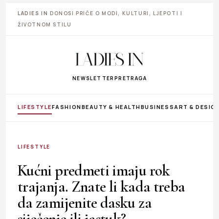
LADIES IN
DONOSI PRIČE O MODI, KULTURI, LJEPOTI I
ŽIVOTNOM STILU
NEWSLETTER
PRETRAGA
LIFESTYLE
FASHION
BEAUTY & HEALTH
BUSINESS
ART & DESIG
LIFESTYLE
Kućni predmeti imaju rok
trajanja. Znate li kada treba
da zamijenite dasku za
siječenje ili jastuk?