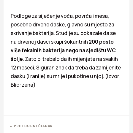
Podloge za siječenje voća, povrća i mesa,
posebno drvene daske, glavno su mjesto za
skrivanje bakterija. Studije su pokazale da se
na drvenoj dasci skupi šokantnih
200 posto
više fekalnih bakterija nego na sjedištu WC
šolje
. Zato bi trebalo da ih mijenjate na svakih
12 meseci. Siguran znak da treba da zamijenite
dasku (i ranije) su mrlje i pukotine u njoj. (Izvor:
Blic: zena)
← PRETHODNI ČLANAK