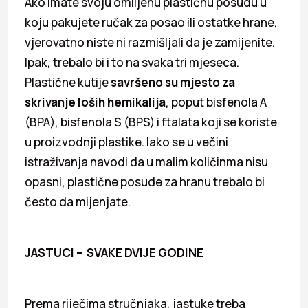
Ako imate svoju omiljenu plastičnu posudu u
koju pakujete ručak za posao ili ostatke hrane,
vjerovatno niste ni razmišljali da je zamijenite.
Ipak, trebalo bi i to na svaka tri mjeseca.
Plastične kutije
savršeno su mjesto za
skrivanje loših hemikalija
, poput bisfenola A
(BPA), bisfenola S (BPS) i ftalata koji se koriste
u proizvodnji plastike. Iako se u večini
istraživanja navodi da u malim količinma nisu
opasni, plastične posude za hranu trebalo bi
često da mijenjate.
JASTUCI – SVAKE DVIJE GODINE
Prema riječima stručnjaka, jastuke treba