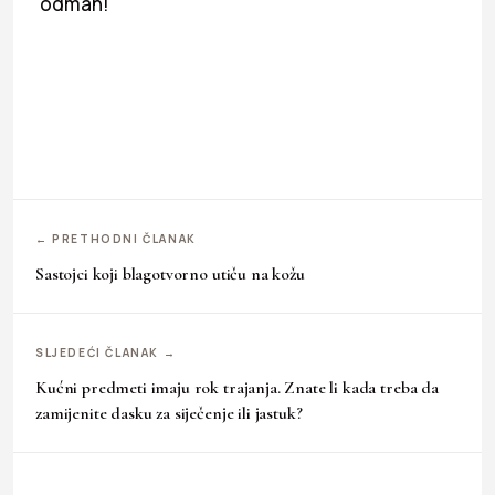
odmah!
← PRETHODNI ČLANAK
Sastojci koji blagotvorno utiču na kožu
SLJEDEĆI ČLANAK →
Kućni predmeti imaju rok trajanja. Znate li kada treba da
zamijenite dasku za siječenje ili jastuk?