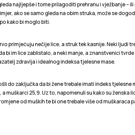
leda najljepše i tome prilagoditi prehranu i vježbanje – ili s
rimjer, ako se samo gleda na obim struka, može se dogodit
po kako bi moglo biti.
rvo primjećuju nečije lice, a struk tek kasnije. Neki ljudi t
a bi im lice zablistalo, a neki manje, a znanstvenici tvrd
zatelj zdravlja i idealnog indeksa tjelesne mase.
ošli do zaključka da bi žene trebale imati indeks tjelesne
je, a muškarci 25,9. Uz to, napomenuli su kako su ženska l
 promjene od muških te bi one trebale više od muškaraca p