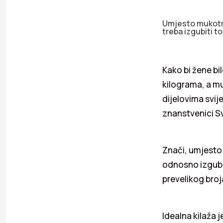
Umjesto mukotrpn
treba izgubiti to
Kako bi žene bi
kilograma, a mu
dijelovima svije
znanstvenici Sv
Znači, umjesto m
odnosno izgubit
prevelikog broja
Idealna kilaža j