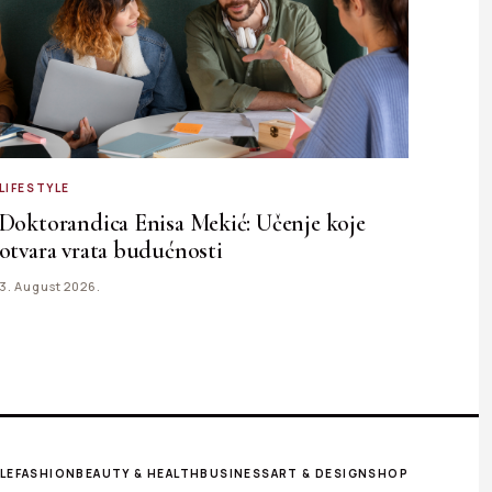
LIFESTYLE
Doktorandica Enisa Mekić: Učenje koje
otvara vrata budućnosti
3. August 2026.
LE
FASHION
BEAUTY & HEALTH
BUSINESS
ART & DESIGN
SHOP