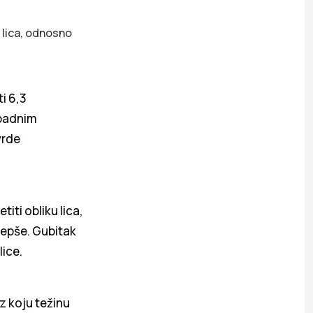
u lica, odnosno
i 6,3
apadnim
vrde
iti obliku lica,
jepše. Gubitak
lice.
uz koju težinu