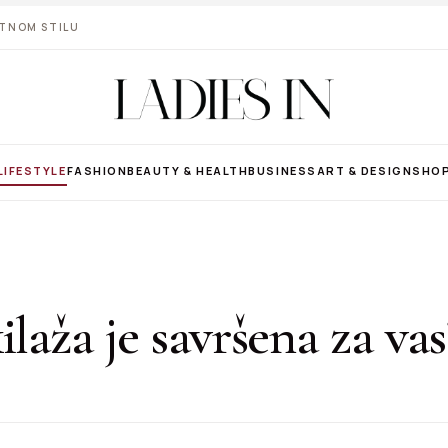
VOTNOM STILU
LIFESTYLE
FASHION
BEAUTY & HEALTH
BUSINESS
ART & DESIGN
SHO
ilaža je savršena za vas