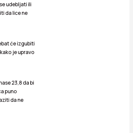
e udebljati ili
i da lice ne
rebat će izgubiti
e kako je upravo
 mase 23,8 da bi
ica puno
aziti da ne