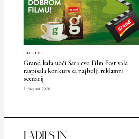
LIFESTYLE
Grand kafa uoči Sarajevo Film Festivala
raspisala konkurs za najbolji reklamni
scenarij
7. August 2026.