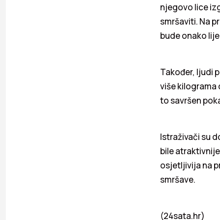
njegovo lice izg
smršaviti. Na p
bude onako lije
Također, ljudi p
više kilograma d
to savršen poka
Istraživači su d
bile atraktivni
osjetljivija na
smršave.
(24sata.hr)