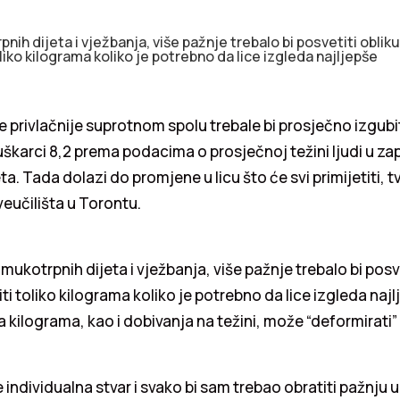
ih dijeta i vježbanja, više pažnje trebalo bi posvetiti oblik
liko kilograma koliko je potrebno da lice izgleda najljepše
le privlačnije suprotnom spolu trebale bi prosječno izgubit
škarci 8,2 prema podacima o prosječnoj težini ljudi u z
ta. Tada dolazi do promjene u licu što će svi primijetiti, t
eučilišta u Torontu.
ukotrpnih dijeta i vježbanja, više pažnje trebalo bi posvet
i toliko kilograma koliko je potrebno da lice izgleda najl
 kilograma, kao i dobivanja na težini, može “deformirati” 
e individualna stvar i svako bi sam trebao obratiti pažnju 