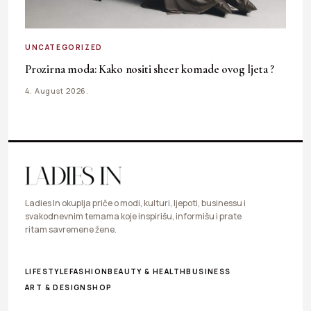
UNCATEGORIZED
Prozirna moda: Kako nositi sheer komade ovog ljeta ?
4. August 2026.
Ladies In okuplja priče o modi, kulturi, ljepoti, businessu i
svakodnevnim temama koje inspirišu, informišu i prate
ritam savremene žene.
LIFESTYLE
FASHION
BEAUTY & HEALTH
BUSINESS
ART & DESIGN
SHOP