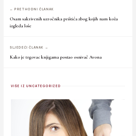
← PRETHODNI ČLANAK
Osam sakrivenih uzročnika prištića zbog kojih nam koža
izgleda loše
SLJEDEĆI ČLANAK →
Kako je trgovac knjigama postao osnivač Avona
VIŠE IZ UNCATEGORIZED