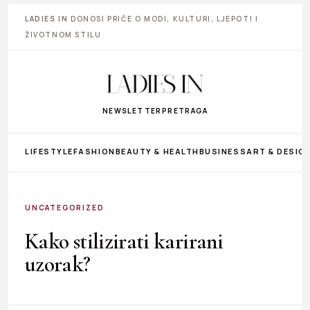
LADIES IN
DONOSI PRIČE O MODI, KULTURI, LJEPOTI I
ŽIVOTNOM STILU
NEWSLETTER
PRETRAGA
LIFESTYLE
FASHION
BEAUTY & HEALTH
BUSINESS
ART & DESIG
UNCATEGORIZED
Kako stilizirati karirani
uzorak?