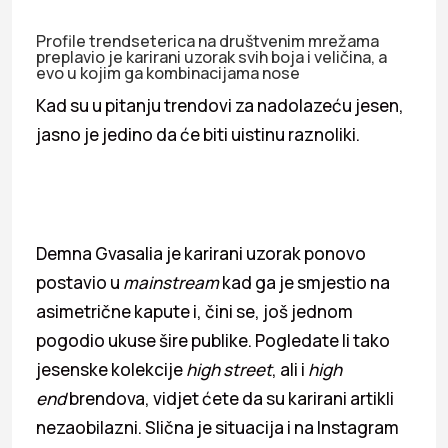
Profile trendseterica na društvenim mrežama
preplavio je karirani uzorak svih boja i veličina, a
evo u kojim ga kombinacijama nose
Kad su u pitanju trendovi za nadolazeću jesen,
jasno je jedino da će biti uistinu raznoliki.
Demna Gvasalia je karirani uzorak ponovo
postavio u
mainstream
kad ga je smjestio na
asimetrične kapute i, čini se, još jednom
pogodio ukuse šire publike. Pogledate li tako
jesenske kolekcije
high street
, ali i
high
end
brendova, vidjet ćete da su karirani artikli
nezaobilazni. Slična je situacija i na Instagram