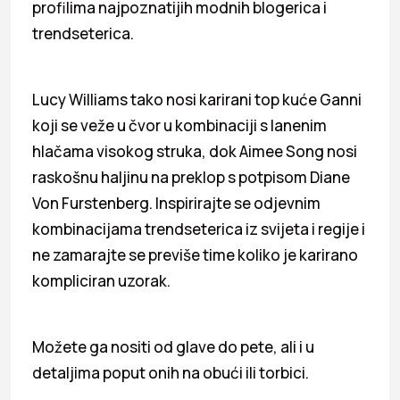
profilima najpoznatijih modnih blogerica i
trendseterica.
Lucy Williams tako nosi karirani top kuće Ganni
koji se veže u čvor u kombinaciji s lanenim
hlačama visokog struka, dok Aimee Song nosi
raskošnu haljinu na preklop s potpisom Diane
Von Furstenberg. Inspirirajte se odjevnim
kombinacijama trendseterica iz svijeta i regije i
ne zamarajte se previše time koliko je karirano
kompliciran uzorak.
Možete ga nositi od glave do pete, ali i u
detaljima poput onih na obući ili torbici.