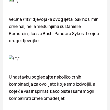
Većina \”it\” djevojaka ovog ljeta ipak nosi mini
crne haljine, a među njima su Danielle
Bernstein, Jessie Bush, Pandora Sykes i brojne
druge djevojke.
U nastavku pogledajte nekoliko crnih
kombinacija za ovo ljeto koje smo izdvojili, a
koje će vas inspirirati kako biste i sami mogli
kombinirati crne komade ljeti.