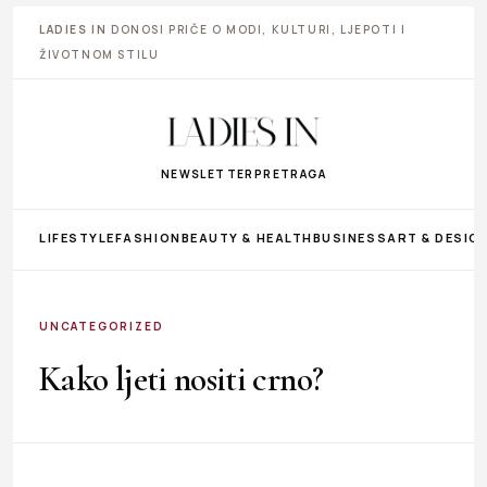
LADIES IN
DONOSI PRIČE O MODI, KULTURI, LJEPOTI I
ŽIVOTNOM STILU
NEWSLETTER
PRETRAGA
LIFESTYLE
FASHION
BEAUTY & HEALTH
BUSINESS
ART & DESIG
UNCATEGORIZED
Kako ljeti nositi crno?