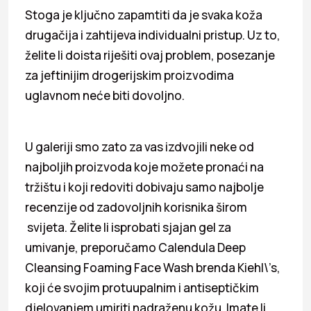
Stoga je ključno zapamtiti da je svaka koža
drugačija i zahtijeva individualni pristup. Uz to,
želite li doista riješiti ovaj problem, posezanje
za jeftinijim drogerijskim proizvodima
uglavnom neće biti dovoljno.
U galeriji smo zato za vas izdvojili neke od
najboljih proizvoda koje možete pronaći na
tržištu i koji redoviti dobivaju samo najbolje
recenzije od zadovoljnih korisnika širom
svijeta. Želite li isprobati sjajan gel za
umivanje, preporučamo Calendula Deep
Cleansing Foaming Face Wash brenda Kiehl\’s,
koji će svojim protuupalnim i antiseptičkim
djelovanjem umiriti nadraženu kožu. Imate li