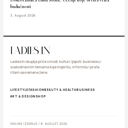
budućnosti
3. August 2026.
Ladies In okuplja priče o modi, kulturi, ljepoti, businessu i
svakodnevnim temama koje inspirišu, informišu i prate
ritam savremene žene.
LIFESTYLE
FASHION
BEAUTY & HEALTH
BUSINESS
ART & DESIGN
SHOP
ONLINE IZDANJE / 8. AUGUST 2026.