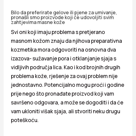
Bilo da preferirate gelove ili pjene za umivanje,
pronašli smo proizvode koji će udovoljiti svim
zahtjevima masne kože
Svi oni koji imaju problema s pretjerano
masnom kožom znaju da njihova preparativna
kozmetika mora odgovoriti na osnovna dva
izazova- sužavanje pora i otklanjanje sjaja s
vidljivih područja lica. Kao i kod brojnih drugih
problema kože, rješenje za ovaj problem nije
jednostavno. Potencijalno mogu proći i godine
prije nego što pronađate proizvod koji vam
savršeno odgovara, a može se dogoditi i da će
vam ukloniti višak sjaja, ali stvoriti neku drugu
poteškoću.