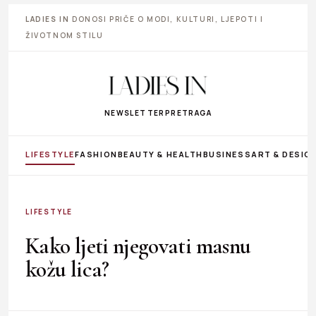
LADIES IN
DONOSI PRIČE O MODI, KULTURI, LJEPOTI I
ŽIVOTNOM STILU
NEWSLETTER
PRETRAGA
LIFESTYLE
FASHION
BEAUTY & HEALTH
BUSINESS
ART & DESIG
LIFESTYLE
Kako ljeti njegovati masnu
kožu lica?