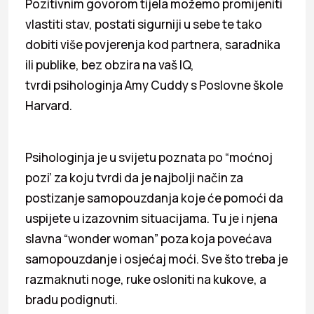
Pozitivnim govorom tijela možemo promijeniti
vlastiti stav, postati sigurniji u sebe te tako
dobiti više povjerenja kod partnera, saradnika
ili publike, bez obzira na vaš IQ,
tvrdi psihologinja Amy Cuddy s Poslovne škole
Harvard.
Psihologinja je u svijetu poznata po “moćnoj
pozi’ za koju tvrdi da je najbolji način za
postizanje samopouzdanja koje će pomoći da
uspijete u izazovnim situacijama. Tu je i njena
slavna “wonder woman” poza koja povećava
samopouzdanje i osjećaj moći. Sve što treba je
razmaknuti noge, ruke osloniti na kukove, a
bradu podignuti.