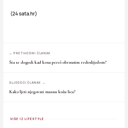
(24 sata.hr)
← PRETHODNI ČLANAK
Šta se dogodi kad kosu pereš obrnutim redoslijedom?
SLJEDEĆI ČLANAK →
Kako ljeti njegovati masnu kožu lica?
VIŠE IZ LIFESTYLE