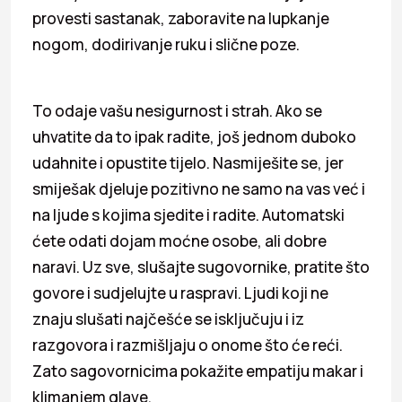
provesti sastanak, zaboravite na lupkanje
nogom, dodirivanje ruku i slične poze.
To odaje vašu nesigurnost i strah. Ako se
uhvatite da to ipak radite, još jednom duboko
udahnite i opustite tijelo. Nasmiješite se, jer
smiješak djeluje pozitivno ne samo na vas već i
na ljude s kojima sjedite i radite. Automatski
ćete odati dojam moćne osobe, ali dobre
naravi. Uz sve, slušajte sugovornike, pratite što
govore i sudjelujte u raspravi. Ljudi koji ne
znaju slušati najčešće se isključuju i iz
razgovora i razmišljaju o onome što će reći.
Zato sagovornicima pokažite empatiju makar i
klimanjem glave.