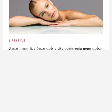
LIFESTYLE
Zašto lijepo lice često dobije više povjerenja nego dobar
karakter?
30. July 2026.
Ladies In okuplja priče o modi, kulturi, ljepoti, businessu i
svakodnevnim temama koje inspirišu, informišu i prate
ritam savremene žene.