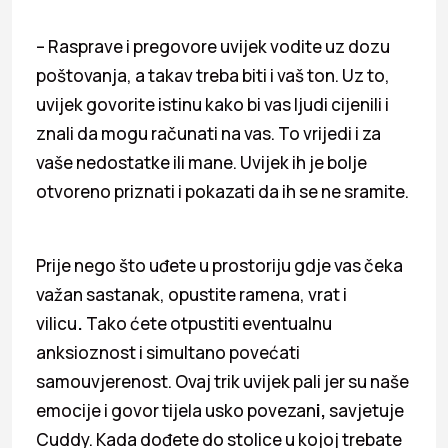
– Rasprave i pregovore uvijek vodite uz dozu
poštovanja, a takav treba biti i vaš ton. Uz to,
uvijek govorite istinu kako bi vas ljudi cijenili i
znali da mogu računati na vas. To vrijedi i za
vaše nedostatke ili mane. Uvijek ih je bolje
otvoreno priznati i pokazati da ih se ne sramite.
Prije nego što uđete u prostoriju gdje vas čeka
važan sastanak, opustite ramena, vrat i
vilicu
.
Tako ćete otpustiti eventualnu
anksioznost i simultano povećati
samouvjerenost.
Ovaj trik uvijek pali jer su naše
emocije i govor tijela usko povezan
i,
savjetuje
Cuddy. Kada dođete do stolice u kojoj trebate