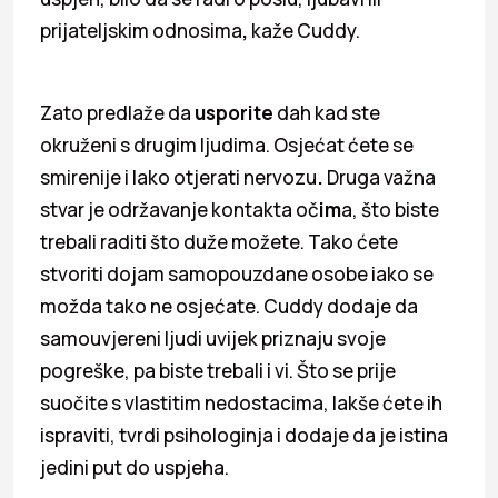
prijateljskim odnosima
,
kaže Cuddy.
Zato predlaže da
usporite
dah kad ste
okruženi s drugim ljudima. Osjećat ćete se
smirenije i lako otjerati nervozu
.
Druga važna
stvar je održavanje kontakta oč
im
a, što biste
trebali raditi što duže možete. Tako ćete
stvoriti dojam samopouzdane osobe iako se
možda tako ne osjećate. Cuddy dodaje da
samouvjereni ljudi uvijek priznaju svoje
pogreške, pa biste trebali i vi. Što se prije
suočite s vlastitim nedostacima, lakše ćete ih
ispraviti, tvrdi psihologinja i dodaje da je istina
jedini put do uspjeha.