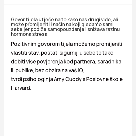
Govor tijela utječe na to kako nas drugi vide, ali
može promijeniti i način na koji gledamo sami
sebe jer podiže samopouzdanje i snižava razinu
hormona stresa
Pozitivnim govorom tijela možemo promijeniti
vlastiti stav, postati sigurniji u sebe te tako
dobiti više povjerenja kod partnera, saradnika
ili publike, bez obzira na vaš IQ,
tvrdi psihologinja Amy Cuddy s Poslovne škole
Harvard.