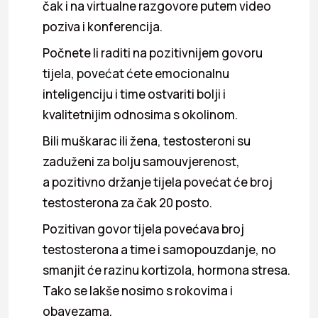
čak i na virtualne razgovore putem video
poziva i konferencija.
Počnete li raditi na pozitivnijem govoru
tijela, povećat ćete emocionalnu
inteligenciju i time ostvariti bolji i
kvalitetnijim odnosima s okolinom.
Bili muškarac ili žena, testosteroni su
zaduženi za bolju samouvjerenost,
a
pozitivno držanje tijela povećat će broj
testosterona za čak 20 posto.
Pozitivan govor tijela povećava broj
testosterona a time i samopouzdanje, no
smanjit će razinu kortizola, hormona stresa.
Tako se lakše nosimo s rokovima i
obavezama.