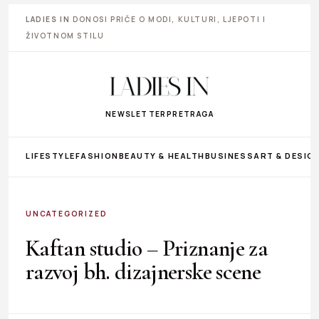
LADIES IN
DONOSI PRIČE O MODI, KULTURI, LJEPOTI I
ŽIVOTNOM STILU
NEWSLETTER
PRETRAGA
LIFESTYLE
FASHION
BEAUTY & HEALTH
BUSINESS
ART & DESIG
UNCATEGORIZED
Kaftan studio – Priznanje za
razvoj bh. dizajnerske scene