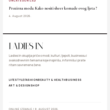
UNCATEGORIZED
Prozirna moda: Kako nositi sheer komade ovog ljeta ?
4. August 2026.
Ladies In okuplja priče o modi, kulturi, ljepoti, businessu i
svakodnevnim temama koje inspirišu, informišu i prate
ritam savremene žene.
LIFESTYLE
FASHION
BEAUTY & HEALTH
BUSINESS
ART & DESIGN
SHOP
ONLINE IZDANJE / 8. AUGUST 2026.