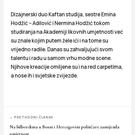
Dizajnerski duo Kaftan studija, sestre Emina
Hodžić – Adilović i Nermina Hodžić tokom
studiranja na Akademiji likovnih umjetnosti već
su znale kojim putem žele ići i na tome su
vrijedno radile. Danas su zahvaljujući svom
talentu i radu u samom vrhu modne scene.
Njihove kreacije omiljene su i na red carpetima,
a nose ih i svjetske zvijezde.
← PRETHODNI ČLANAK
Na bilbordima u Bosni i Hercegovini političare zamijenila
umjetnost