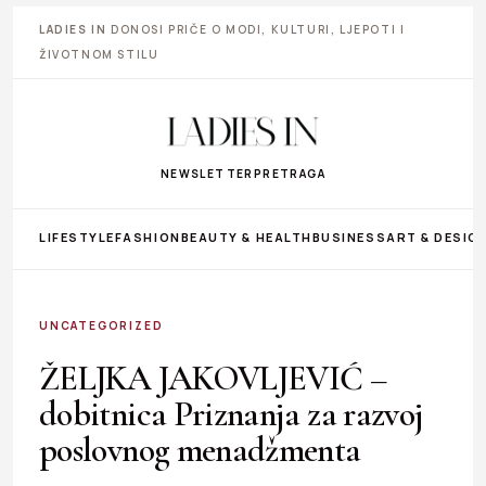
LADIES IN
DONOSI PRIČE O MODI, KULTURI, LJEPOTI I
ŽIVOTNOM STILU
NEWSLETTER
PRETRAGA
LIFESTYLE
FASHION
BEAUTY & HEALTH
BUSINESS
ART & DESIG
UNCATEGORIZED
ŽELJKA JAKOVLJEVIĆ –
dobitnica Priznanja za razvoj
poslovnog menadžmenta