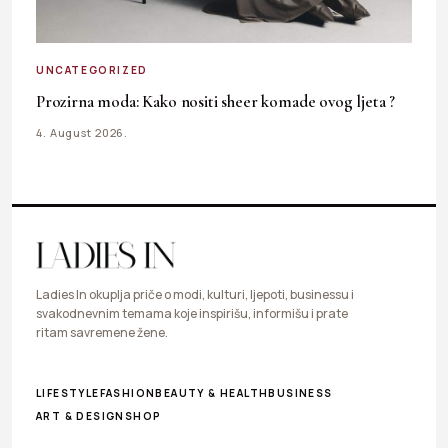
UNCATEGORIZED
Prozirna moda: Kako nositi sheer komade ovog ljeta ?
4. August 2026.
Ladies In okuplja priče o modi, kulturi, ljepoti, businessu i
svakodnevnim temama koje inspirišu, informišu i prate
ritam savremene žene.
LIFESTYLE
FASHION
BEAUTY & HEALTH
BUSINESS
ART & DESIGN
SHOP