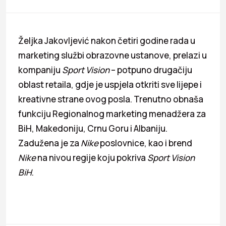
Željka Jakovljević nakon četiri godine rada u
marketing službi obrazovne ustanove, prelazi u
kompaniju
Sport Vision
– potpuno drugačiju
oblast retaila, gdje je uspjela otkriti sve lijepe i
kreativne strane ovog posla. Trenutno obnaša
funkciju Regionalnog marketing menadžera za
BiH, Makedoniju, Crnu Goru i Albaniju.
Zadužena je za
Nike
poslovnice, kao i brend
Nike
na nivou regije koju pokriva
Sport Vision
BiH
.