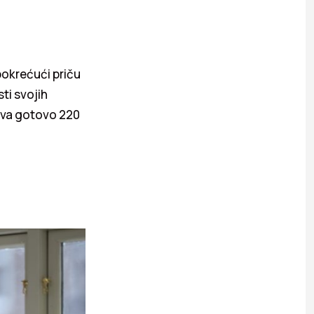
pokrećući priču
ti svojih
java gotovo 220