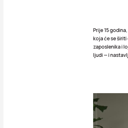
Prije 15 godina
koja će se širi
zaposlenika i l
ljudi — i nastav