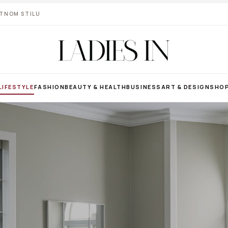
VOTNOM STILU
LIFESTYLE
FASHION
BEAUTY & HEALTH
BUSINESS
ART & DESIGN
SHO