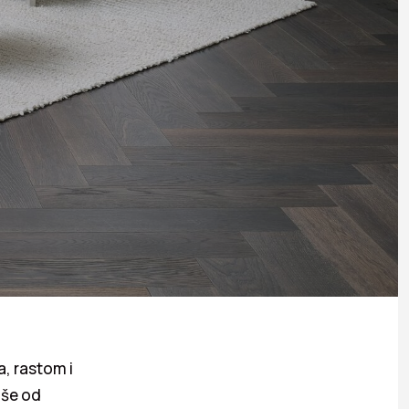
, rastom i
iše od