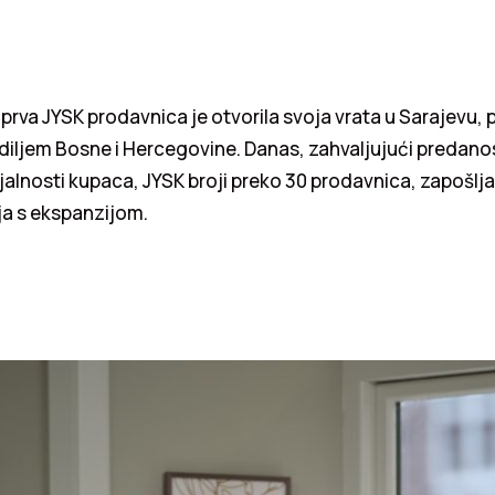
, prva JYSK prodavnica je otvorila svoja vrata u Sarajevu, 
ti diljem Bosne i Hercegovine. Danas, zahvaljujući predanos
ojalnosti kupaca, JYSK broji preko 30 prodavnica, zapošl
lja s ekspanzijom.