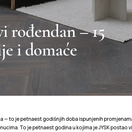
i rođendan – 15
ije i domaće
a — to je petnaest godišnjih doba ispunjenih promjenama
nucima. To je petnaest godina u kojima je JYSK postao v