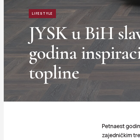
LIFESTYLE
JYSK u BiH slav
godina inspirac
topline
Petnaest godin
zajedničkim tre