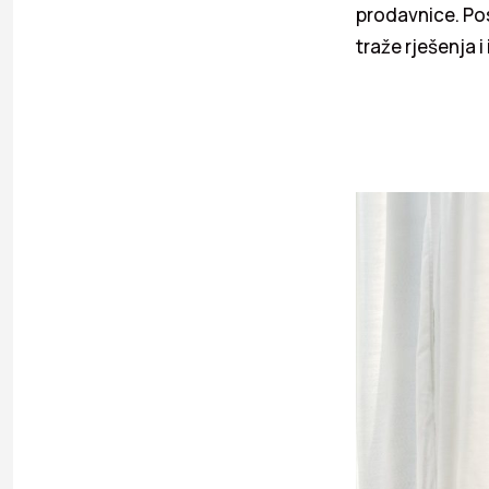
prodavnice. Pos
traže rješenja i