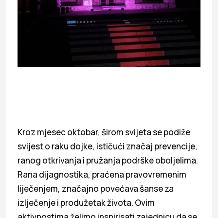
Kroz mjesec oktobar, širom svijeta se podiže
svijest o raku dojke, ističući značaj prevencije,
ranog otkrivanja i pružanja podrške oboljelima.
Rana dijagnostika, praćena pravovremenim
liječenjem, značajno povećava šanse za
izlječenje i produžetak života. Ovim
aktivnostima želimo inspirisati zajednicu da se