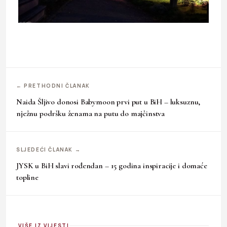
← PRETHODNI ČLANAK
Naida Šljivo donosi Babymoon prvi put u BiH – luksuznu,
nježnu podršku ženama na putu do majčinstva
SLJEDEĆI ČLANAK →
JYSK u BiH slavi rođendan – 15 godina inspiracije i domaće
topline
VIŠE IZ VIJESTI