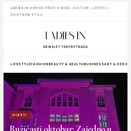
LADIES IN
DONOSI PRIČE O MODI, KULTURI, LJEPOTI I
ŽIVOTNOM STILU
NEWSLETTER
PRETRAGA
LIFESTYLE
FASHION
BEAUTY & HEALTH
BUSINESS
ART & DESIG
VIJESTI
Ružičasti oktobar: Zajedno u