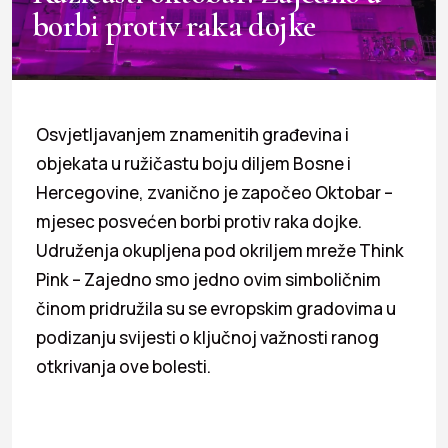
borbi protiv raka dojke
Osvjetljavanjem znamenitih građevina i
objekata u ružičastu boju diljem Bosne i
Hercegovine, zvanično je započeo Oktobar –
mjesec posvećen borbi protiv raka dojke.
Udruženja okupljena pod okriljem mreže Think
Pink – Zajedno smo jedno ovim simboličnim
činom pridružila su se evropskim gradovima u
podizanju svijesti o ključnoj važnosti ranog
otkrivanja ove bolesti.