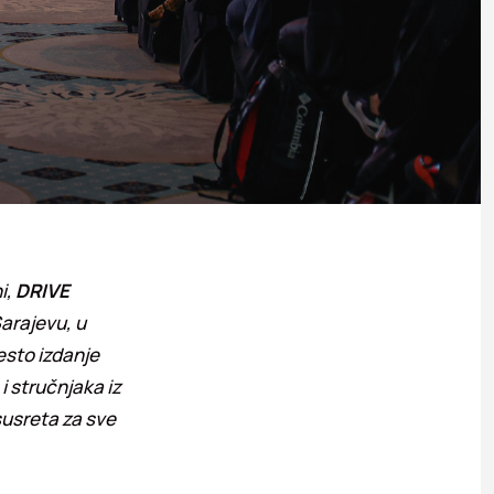
i,
DRIVE
Sarajevu, u
esto izdanje
i stručnjaka iz
susreta za sve