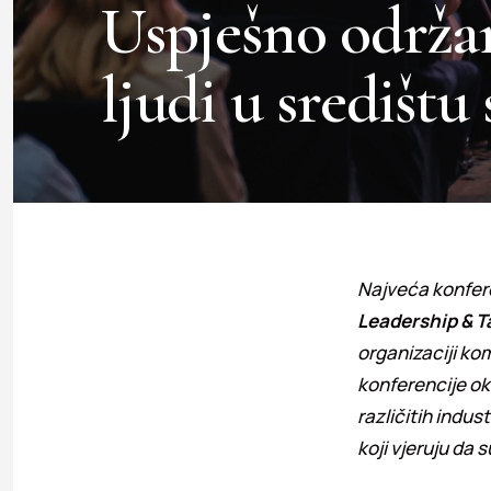
Uspješno održ
ljudi u središt
Najveća konfere
Leadership & T
organizaciji ko
konferencije ok
različitih indus
koji vjeruju da 