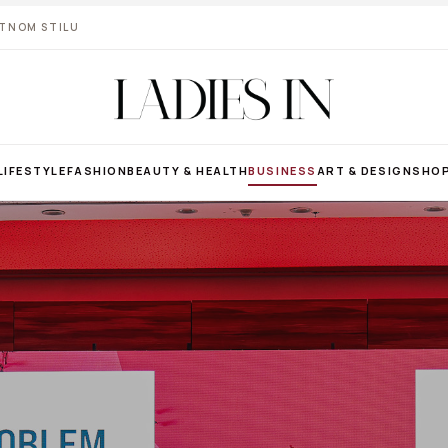
VOTNOM STILU
LIFESTYLE
FASHION
BEAUTY & HEALTH
BUSINESS
ART & DESIGN
SHO