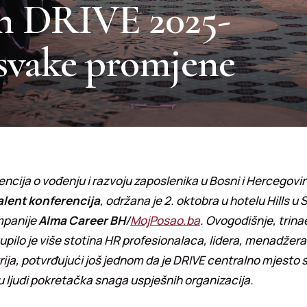
an DRIVE 2025-
u svake promjene
ncija o vođenju i razvoju zaposlenika u Bosni i Hercegovin
alent konferencija
, održana je 2. oktobra u hotelu Hills u 
mpanije
Alma Career BH
/
MojPosao.ba
. Ovogodišnje, trina
upilo je više stotina HR profesionalaca, lidera, menadžera 
trija, potvrđujući još jednom da je DRIVE centralno mjesto 
su ljudi pokretačka snaga uspješnih organizacija.