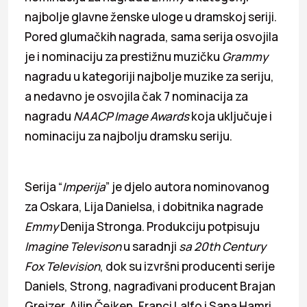
najbolje glavne ženske uloge u dramskoj seriji.
Pored glumačkih nagrada, sama serija osvojila
je i nominaciju za prestižnu muzičku
Grammy
nagradu u kategoriji najbolje muzike za seriju,
a nedavno je osvojila čak 7 nominacija za
nagradu
NAACP Image Awards
koja uključuje i
nominaciju za najbolju dramsku seriju.
Serija “
Imperija
” je djelo autora nominovanog
za Oskara, Lija Danielsa, i dobitnika nagrade
Emmy
Denija Stronga. Produkciju potpisuju
Imagine Televison
u saradnji
sa 20th Century
Fox Television
, dok su izvršni producenti serije
Daniels, Strong, nagrađivani producent Brajan
Grejzer, Ajlin Čejken, Franci Lalfo i Sana Hamri.