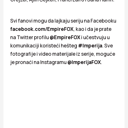
Svi fanovi mogu da lajkaju seriju na Facebooku
facebook.com/EmpireFOX
, kao i da je prate
na Twitter profilu
@EmpireFOX
i učestvuju u
komunikaciji koristeći hešteg
#Imperija
. Sve
fotografije i video materijale iz serije, moguće
je pronaći na Instagramu
@ImperijaFOX
.