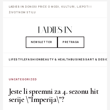
LADIES IN
DONOSI PRIČE O MODI, KULTURI, LJEPOTI I
ŽIVOTNOM STILU
NEWSLETTER
PRETRAGA
LIFESTYLE
FASHION
BEAUTY & HEALTH
BUSINESS
ART & DESIG
UNCATEGORIZED
Jeste li spremni za 4. sezonu hit
serije \”Imperija\”?