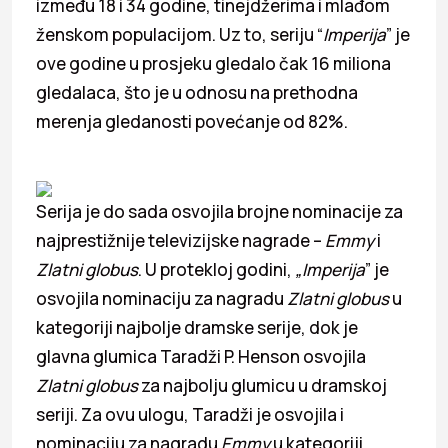
između 18 i 34 godine, tinejdžerima i mlađom
ženskom populacijom. Uz to, seriju “
Imperija
” je
ove godine u prosjeku gledalo čak 16 miliona
gledalaca, što je u odnosu na prethodna
merenja gledanosti povećanje od 82%.
Serija je do sada osvojila brojne nominacije za
najprestižnije televizijske nagrade –
Emmy
i
Zlatni globus
. U protekloj godini,
„Imperija
” je
osvojila nominaciju za nagradu
Zlatni globus
u
kategoriji najbolje dramske serije, dok je
glavna glumica Taradži P. Henson osvojila
Zlatni globus
za najbolju glumicu u dramskoj
seriji. Za ovu ulogu, Taradži je osvojila i
nominaciju za nagradu
Emmy
u kategoriji