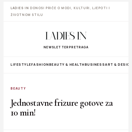
LADIES IN
DONOSI PRIČE O MODI, KULTURI, LJEPOTI I
ŽIVOTNOM STILU
NEWSLETTER
PRETRAGA
LIFESTYLE
FASHION
BEAUTY & HEALTH
BUSINESS
ART & DESIG
BEAUTY
Jednostavne frizure gotove za
10 min!