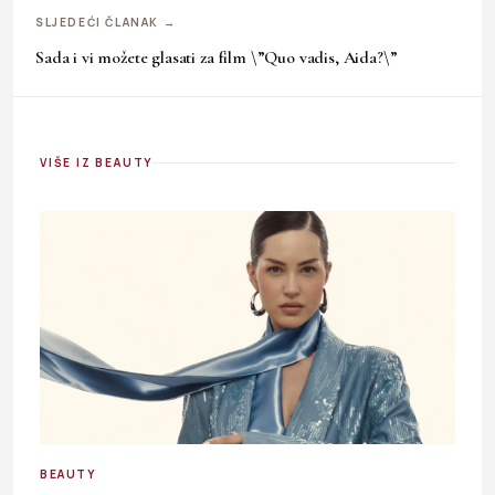
SLJEDEĆI ČLANAK →
Sada i vi možete glasati za film \”Quo vadis, Aida?\”
VIŠE IZ BEAUTY
BEAUTY