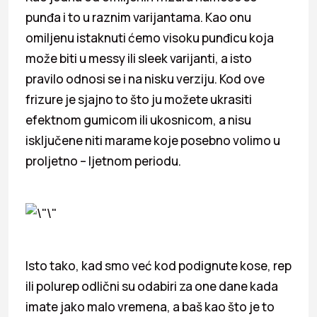
punđa i to u raznim varijantama. Kao onu
omiljenu istaknuti ćemo visoku punđicu koja
može biti u messy ili sleek varijanti, a isto
pravilo odnosi se i na nisku verziju. Kod ove
frizure je sjajno to što ju možete ukrasiti
efektnom gumicom ili ukosnicom, a nisu
isključene niti marame koje posebno volimo u
proljetno – ljetnom periodu.
Isto tako, kad smo već kod podignute kose, rep
ili polurep odlični su odabiri za one dane kada
imate jako malo vremena, a baš kao što je to