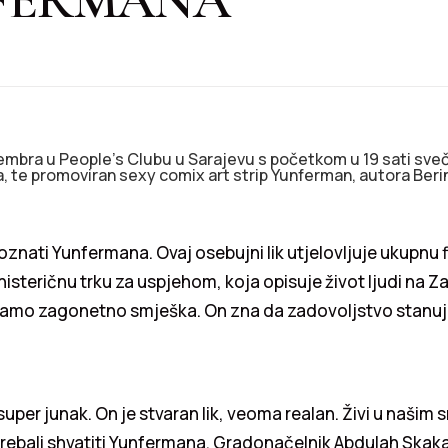
embra u People’s Clubu u Sarajevu s početkom u 19 sati sveč
, te promoviran sexy comix art strip Yunferman, autora Beri
poznati Yunfermana. Ovaj osebujni lik utjelovljuje ukupnu f
histeričnu trku za uspjehom, koja opisuje život ljudi na 
amo zagonetno smješka. On zna da zadovoljstvo stanu
super junak. On je stvaran lik, veoma realan. Živi u našim
 trebali shvatiti Yunfermana. Gradonačelnik Abdulah Skaka