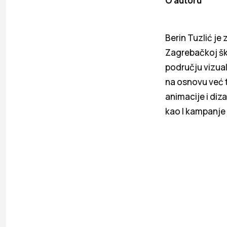
O autoru
Berin Tuzlić je
Zagrebačkoj šk
području vizual
na osnovu već t
animacije i diz
kao I kampanje 