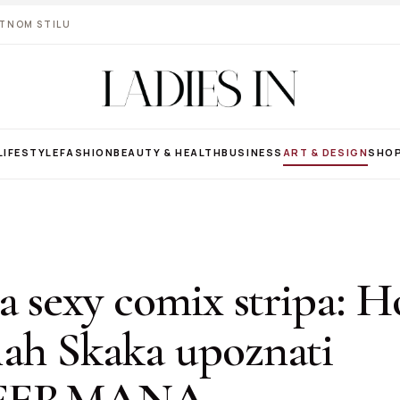
VOTNOM STILU
LIFESTYLE
FASHION
BEAUTY & HEALTH
BUSINESS
ART & DESIGN
SHO
a sexy comix stripa: Ho
ah Skaka upoznati
FERMANA