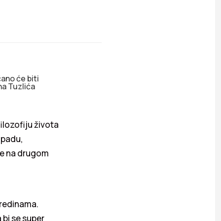
ano će biti
na Tuzlića
ilozofiju života
Zapadu,
je na drugom
 sredinama.
 bi se super