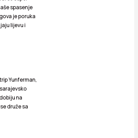
naše spasenje
egova je poruka
ju lijevu i
 strip Yunferman,
u sarajevsko
 dobiju na
 se druže sa