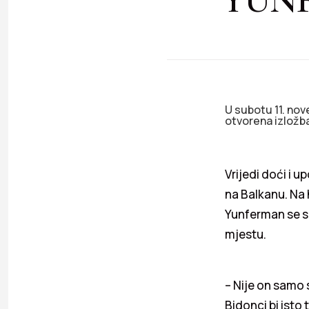
U subotu 11. nov
otvorena izložba
Vrijedi doći i u
na Balkanu. Na 
Yunferman se s
mjestu.
– Nije on samo 
Bidonci bi isto