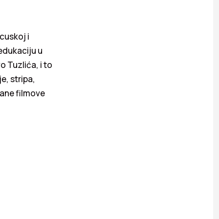
cuskoj i
edukaciju u
 Tuzlića, i to
e, stripa,
rane filmove