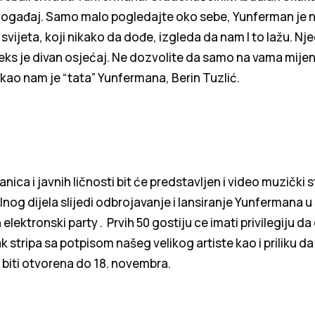
 događaj. Samo malo pogledajte oko sebe, Yunferman je 
vijeta, koji nikako da dođe, izgleda da nam I to lažu. Nj
ks je divan osjećaj. Ne dozvolite da samo na vama mijenja
kao nam je “tata” Yunfermana, Berin Tuzlić.
vanica i javnih ličnosti bit će predstavljen i video muzički
elnog dijela slijedi odbrojavanje i lansiranje Yunfermana 
elektronski party . Prvih 50 gostiju ce imati privilegiju da
k stripa sa potpisom našeg velikog artiste kao i priliku da
e biti otvorena do 18. novembra.