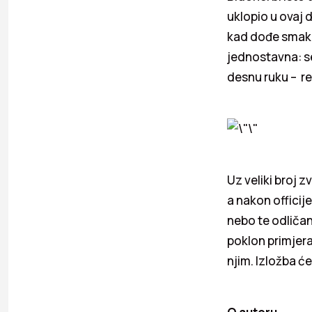
uklopio u ovaj
kad dođe smak s
jednostavna: se
desnu ruku – re
Uz veliki broj z
a nakon officij
nebo te odličan 
poklon primjera
njim. Izložba ć