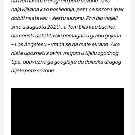
na Netflix stiže drugi dio pete sezone. Iako
najavljivana kao posljednja, peta će sezona ipak
dobiti nastavak – šestu sezonu. Prvi dio vidjeli
smo u augustu 2020., a Tom Ellis kao Lucifer,
demonski detektivski pomagač u gradu grijeha
– Los Angelesu – vraća se na male ekrane. Ako
niste upoznati s ovim vragom u tijelu zgodnog
tipa, obavezno ga googlajte do dolaska drugog
dijela pete sezone.