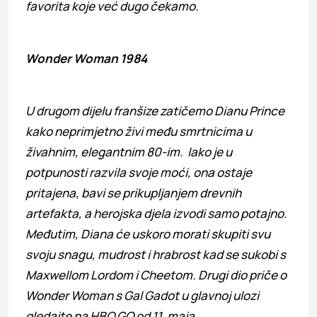
favorita koje već dugo čekamo.
Wonder Woman 1984
U drugom dijelu franšize zatičemo Dianu Prince
kako neprimjetno živi među smrtnicima u
živahnim, elegantnim 80-im. Iako je u
potpunosti razvila svoje moći, ona ostaje
pritajena, bavi se prikupljanjem drevnih
artefakta, a herojska djela izvodi samo potajno.
Međutim, Diana će uskoro morati skupiti svu
svoju snagu, mudrost i hrabrost kad se sukobi s
Maxwellom Lordom i Cheetom. Drugi dio priče o
Wonder Woman s Gal Gadot u glavnoj ulozi
gledajte na HBO GO od 11. maja.