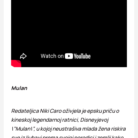
Mulan
Redateljica Niki Caro oživjela je epsku priču o
kineskoj legendarnoj ratnici, Disneyjevoj
\”Mulan\”, u kojoj neustrašiva mlada žena riskira
sve iz ljubavi prema svojoj porodici i zemlji kako