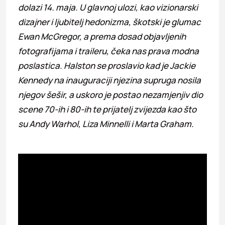
dolazi 14. maja. U glavnoj ulozi, kao vizionarski
dizajner i ljubitelj hedonizma, škotski je glumac
Ewan McGregor, a prema dosad objavljenih
fotografijama i traileru, čeka nas prava modna
poslastica. Halston se proslavio kad je Jackie
Kennedy na inauguraciji njezina supruga nosila
njegov šešir, a uskoro je postao nezamjenjiv dio
scene 70-ih i 80-ih te prijatelj zvijezda kao što
su Andy Warhol, Liza Minnelli i Marta Graham.