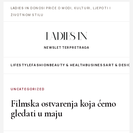
LADIES IN
DONOSI PRIČE O MODI, KULTURI, LJEPOTI I
ŽIVOTNOM STILU
NEWSLETTER
PRETRAGA
LIFESTYLE
FASHION
BEAUTY & HEALTH
BUSINESS
ART & DESIG
UNCATEGORIZED
Filmska ostvarenja koja ćemo
gledati u maju