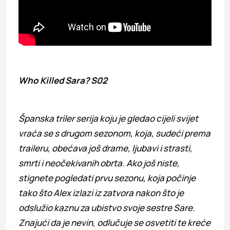
Who Killed Sara? S02
Španska triler serija koju je gledao cijeli svijet
vraća se s drugom sezonom, koja, sudeći prema
traileru, obećava još drame, ljubavi i strasti,
smrti i neočekivanih obrta. Ako još niste,
stignete pogledati prvu sezonu, koja počinje
tako što Alex izlazi iz zatvora nakon što je
odslužio kaznu za ubistvo svoje sestre Sare.
Znajući da je nevin, odlučuje se osvetiti te kreće