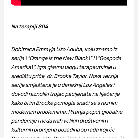
Na terapiji S04
Dobitnica Emmyja Uzo Aduba, koju znamo iz
serija \”Orange is the New Black\” i \”Gospođa
Amerika\”, igra glavnu ulogu terapeutkinje u
središtu priče, dr. Brooke Taylor. Nova verzija
serije smještena je u današnji Los Angeles i
dovodi raznoliki trojac pacijenata na liječenje
kako bi im Brooke pomogla snaći se s raznim
modernim problemima. Pitanja poput globalne
pandemije i nedavnih velikih društvenih i
kulturnih promjena pozadina su rada koji će