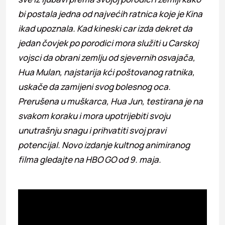
bi postala jedna od najvećih ratnica koje je Kina
ikad upoznala. Kad kineski car izda dekret da
jedan čovjek po porodici mora služiti u Carskoj
vojsci da obrani zemlju od sjevernih osvajača,
Hua Mulan, najstarija kći poštovanog ratnika,
uskače da zamijeni svog bolesnog oca.
Prerušena u muškarca, Hua Jun, testirana je na
svakom koraku i mora upotrijebiti svoju
unutrašnju snagu i prihvatiti svoj pravi
potencijal. Novo izdanje kultnog animiranog
filma gledajte na HBO GO od 9. maja.