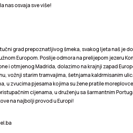
a nas osvaja sve više!
ustučni grad prepoznatljivog šmeka, svakog ljeta naš je 
užnom Europom. Poslije odmora na prelijepom jezeru Ko
one i otmjenog Madrida, dolazimo na krajnji zapad Europ
nu, vožnji starim tramvajima, šetnjama kaldrmisanim uli
a, u zvucima pjesama kojima su žene pratile moreplovce
 pristupačnim cijenama, u druženju sa šarmantnim Portu
zove na najbolji provod u Europi!
vel.ba