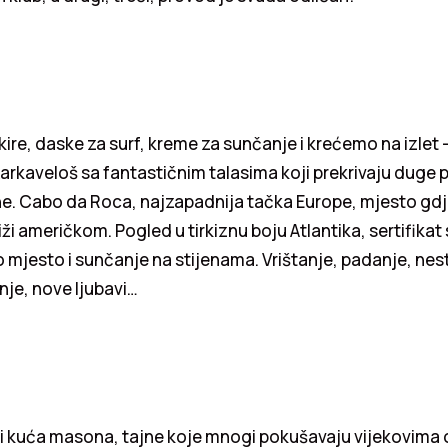
e, daske za surf, kreme za sunčanje i krećemo na izlet –
 Karkaveloš sa fantastičnim talasima koji prekrivaju duge 
ne. Cabo da Roca, najzapadnija tačka Europe, mjesto gdj
iži američkom. Pogled u tirkiznu boju Atlantika, sertifika
vo mjesto i sunčanje na stijenama. Vrištanje, padanje, nes
nje, nove ljubavi…
a i kuća masona, tajne koje mnogi pokušavaju vijekovima