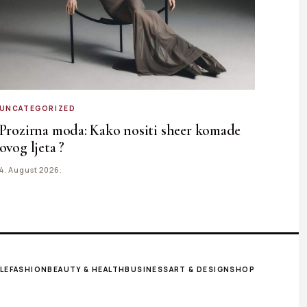
UNCATEGORIZED
Prozirna moda: Kako nositi sheer komade
ovog ljeta ?
4. August 2026.
LE
FASHION
BEAUTY & HEALTH
BUSINESS
ART & DESIGN
SHOP