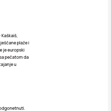
 Kaškaiš,
pješčane plaže i
e je europski
t sa pečatom da
tajanje u
 odgonetnuti.