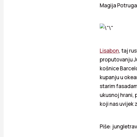
Magija Potrugal
Lisabon
, taj r
proputovanju J
košnice Barcel
kupanju u okea
starim fasadam
ukusnoj hrani,
koji nas uvijek 
Piše: jungletra