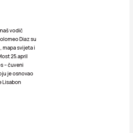
 naš vodič
tolomeo Diaz su
, mapa svijeta i
ost 25.april
s – čuveni
ju je osnovao
e Lisabon