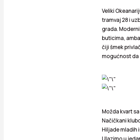
Veliki Okeanari
tramvaj 28 i uz
grada. Moderni 
buticima, amba
čiji šmek privla
mogućnost da i
Možda kvart sa 
Načičkani klubo
Hiljade mladih 
Ulazimo u jedan