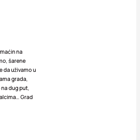
domaćin na
mo, šarene
e da uživamo u
cama grada,
 na dug put,
galcima… Grad