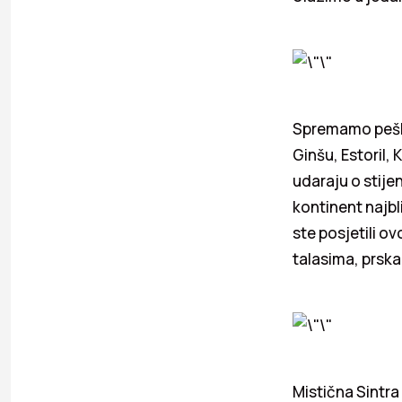
Spremamo peškir
Ginšu, Estoril,
udaraju o stije
kontinent najbl
ste posjetili o
talasima, prska
Mistična Sintr