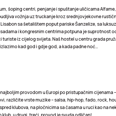
jum, šoping centri, penjanje i spuštanje uličicama Alfame
budljiva vožnja uz truckanje kroz srednjovjekovne rustičn
Lisabon sa šetalištem poput pariske Šanzelize, sa luksuz
sadama i kongresnim centrima potpuna je suprotnost o
či turiste iz cijelog svijeta. Naš hostel u centru grada pru
zlazimo kad god i gdje god, a kada padne noć…
najboljim provodom u Europi po pristupačnim cijenama – 
vi, različite vrste muzike – salsa, hip-hop, fado, rock, ho
ispred klubova, na pločnicima sa časama u ruci kao na ne
 klub, u drugi, treći, provod je svuda odličan!