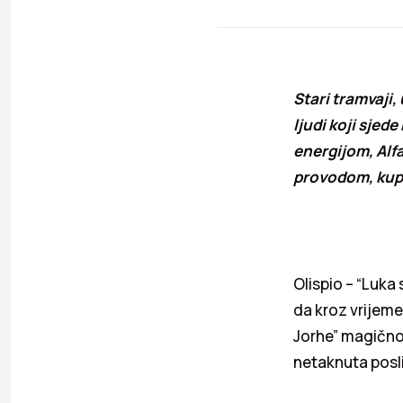
Stari tramvaji,
ljudi koji sjed
energijom, Alf
provodom, kupa
Olispio – “Luka
da kroz vrijeme
Jorhe” magično 
netaknuta posli