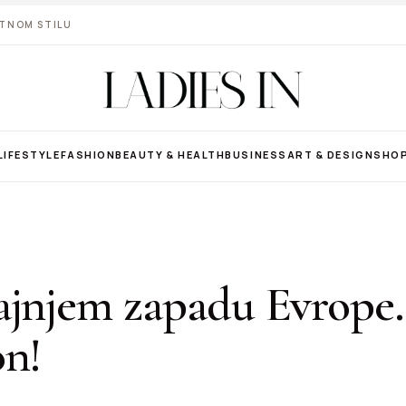
VOTNOM STILU
LIFESTYLE
FASHION
BEAUTY & HEALTH
BUSINESS
ART & DESIGN
SHO
ajnjem zapadu Evrope
on!