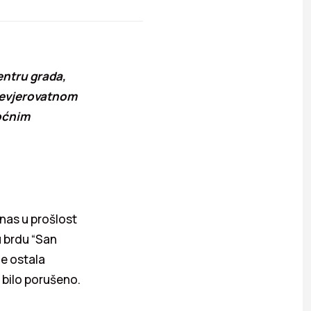
centru grada,
 nevjerovatnom
noćnim
 nas u prošlost
u brdu “San
je ostala
 bilo porušeno.