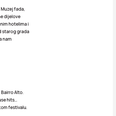
, Muzej fada,
e dijelove
nim hotelima i
d starog grada
ža nam
Bairro Alto.
use hits…
kom festivalu.