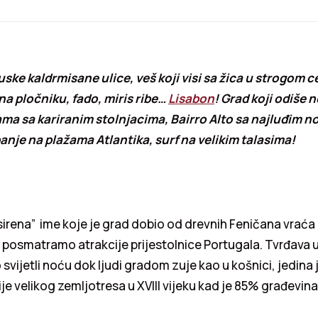
 uske kaldrmisane ulice, veš koji visi sa žica u strogom 
e na pločniku, fado, miris ribe…
Lisabon
! Grad koji odiše
ama sa kariranim stolnjacima, Bairro Alto sa najluđim 
nje na plažama Atlantika, surf na velikim talasima!
 sirena” ime koje je grad dobio od drevnih Feničana vraća
 posmatramo atrakcije prijestolnice Portugala. Tvrđava 
svijetli noću dok ljudi gradom zuje kao u košnici, jedina 
je velikog zemljotresa u XVIII vijeku kad je 85% građevina