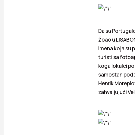
Da su Portugalc
Žoao u LISABON
imena koja su p
turisti sa foto
koga lokalci p
samostan pod z
Henrik Moreplo
zahvaljujući Ve