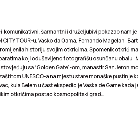
i komunikativni, šarmantni i druželjubivi pokazao nam je
 CITY TOUR-u. Vasko da Gama, Fernando Magelan i Bar
romijenila historiju svojim otkrićima. Spomenik otkrićima
aparatima koji oduševljeno fotografišu osunčanu obalu i M
oistovjećuju sa “Golden Gate”-om, manastir San Jeronimo
aštitom UNESCO-a na mjestu stare monaške pustinje ko
vac, kula Belem u čast ekspedicije Vaska de Game kada j
likim otkrićima postao kosmopolitski grad…