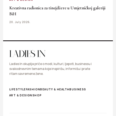
Kreativna radionica za tinejdžere u Umjetničkoj galeriji
BiH
20. July 2026.
Ladies In okuplja priče o modi, kulturi, ljepoti, businessu i
svakodnevnim temama koje inspirišu, informišu i prate
ritam savremene žene.
LIFESTYLE
FASHION
BEAUTY & HEALTH
BUSINESS
ART & DESIGN
SHOP