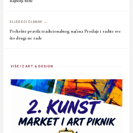
najbolji film!
SLJEDEĆI ČLANAK →
Prekršite pravila tradicionalnog načina Prodaje i radite sve
što drugi ne rade
VIŠE IZ ART & DESIGN