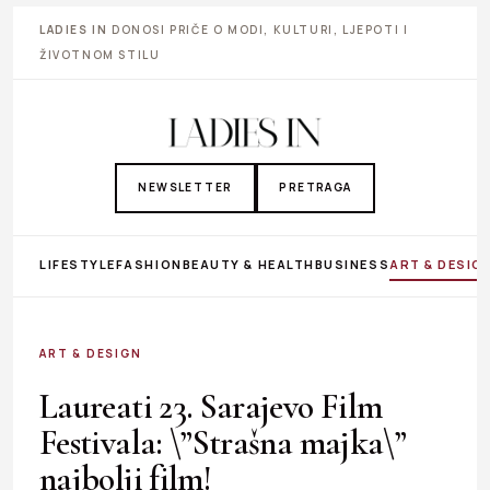
LADIES IN
DONOSI PRIČE O MODI, KULTURI, LJEPOTI I
ŽIVOTNOM STILU
NEWSLETTER
PRETRAGA
LIFESTYLE
FASHION
BEAUTY & HEALTH
BUSINESS
ART & DESIG
ART & DESIGN
Laureati 23. Sarajevo Film
Festivala: \”Strašna majka\”
najbolji film!