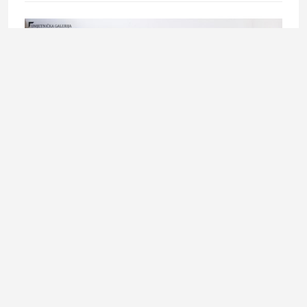
ART & DESIGN
Kreativna radionica za tinejdžere u Umjetničkoj galeriji
BiH
20. July 2026.