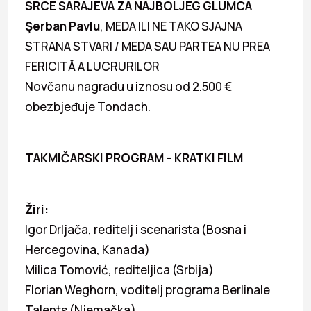
SRCE SARAJEVA ZA NAJBOLJEG GLUMCA
Şerban Pavlu
, MEDA ILI NE TAKO SJAJNA
STRANA STVARI / MEDA SAU PARTEA NU PREA
FERICITĂ A LUCRURILOR
Novčanu nagradu u iznosu od 2.500 €
obezbjeđuje Tondach.
TAKMIČARSKI PROGRAM – KRATKI FILM
Žiri:
Igor Drljača, reditelj i scenarista (Bosna i
Hercegovina, Kanada)
Milica Tomović, rediteljica (Srbija)
Florian Weghorn, voditelj programa Berlinale
Talents (Njemačka)