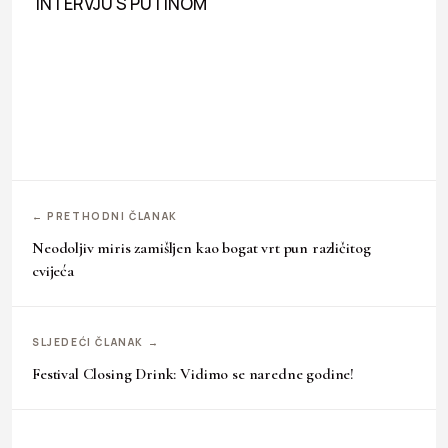
INTERVJU S PUTINOM
← PRETHODNI ČLANAK
Neodoljiv miris zamišljen kao bogat vrt pun različitog
cvijeća
SLJEDEĆI ČLANAK →
Festival Closing Drink: Vidimo se naredne godine!