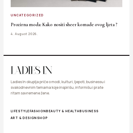
UNCATEGORIZED
Prozirna moda: Kako nositi sheer komade ovog ljeta ?
4. August 2026.
Ladies In okuplja priče o modi, kulturi, ljepoti, businessu i
svakodnevnim temama koje inspirišu, informišu i prate
ritam savremene žene.
LIFESTYLE
FASHION
BEAUTY & HEALTH
BUSINESS
ART & DESIGN
SHOP