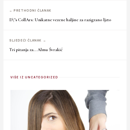
← PRETHODNI ČLANAK
D\’s CollArs: Unikatne vezene haljine za razigrano ljeto
SLJEDEĆI ČLANAK →
Tri pitanja za… Almu Švrakić
VIŠE IZ UNCATEGORIZED