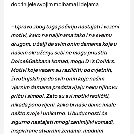
doprinijele svojim molbama i idejama.
– Upravo zbog toga počinju nastajati i vezeni
motivi, kako na haljinama tako i na svemu
drugom, u želji da svim onim damama koje u
našem okruženju sebi ne mogu priuštiti
Dolce&Gabbana komad, mogu D\’s CollArs.
Motivi koje vezem su različiti; od cvjetnih,
životinjskih pa do svih onih koje našim
vjernim damama predstavljaju neku njihovu
priču i simbol. Zato su svi motivi različiti,
nikada ponovljeni, kako bi naše dame imale
nešto svoje i unikatno. U budućnosti će
sigurno nastajati mnogi zanimljivi komadi,
inspirirane stvarnim ženama, modnim