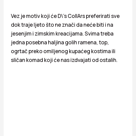
Vez je motiv koji će D\’s CollArs preferirati sve
dok traje ljeto što ne znači da neće biti i na
jesenjim i zimskim kreacijama. Svima treba
jedna posebna haljina golih ramena, top,
ogrtač preko omiljenog kupaćeg kostima ili
sličan komad koji će nas izdvajati od ostalih.