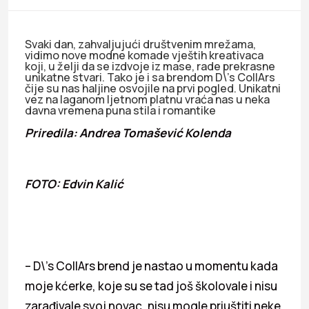
Svaki dan, zahvaljujući društvenim mrežama,
vidimo nove modne komade vještih kreativaca
koji, u želji da se izdvoje iz mase, rade prekrasne
unikatne stvari. Tako je i sa brendom D\’s CollArs
čije su nas haljine osvojile na prvi pogled. Unikatni
vez na laganom ljetnom platnu vraća nas u neka
davna vremena puna stila i romantike
Priredila: Andrea Tomašević Kolenda
FOTO: Edvin Kalić
– D\’s CollArs brend je nastao u momentu kada
moje kćerke, koje su se tad još školovale i nisu
zarađivale svoj novac, nisu mogle priuštiti neke