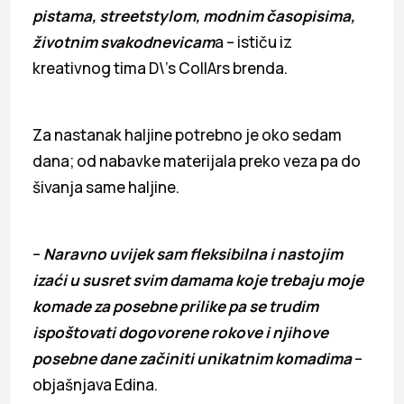
pistama, streetstylom, modnim časopisima,
životnim svakodnevicam
a – ističu iz
kreativnog tima D\’s CollArs brenda.
Za nastanak haljine potrebno je oko sedam
dana; od nabavke materijala preko veza pa do
šivanja same haljine.
–
Naravno uvijek sam fleksibilna i nastojim
izaći u susret svim damama koje trebaju moje
komade za posebne prilike pa se trudim
ispoštovati dogovorene rokove i njihove
posebne dane začiniti unikatnim komadima
–
objašnjava Edina.