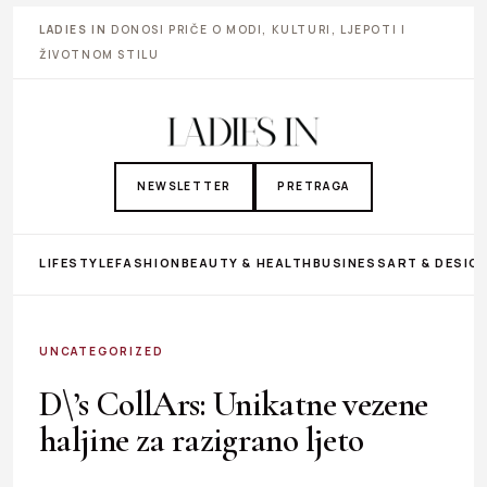
LADIES IN
DONOSI PRIČE O MODI, KULTURI, LJEPOTI I
ŽIVOTNOM STILU
NEWSLETTER
PRETRAGA
LIFESTYLE
FASHION
BEAUTY & HEALTH
BUSINESS
ART & DESIG
UNCATEGORIZED
D\’s CollArs: Unikatne vezene
haljine za razigrano ljeto