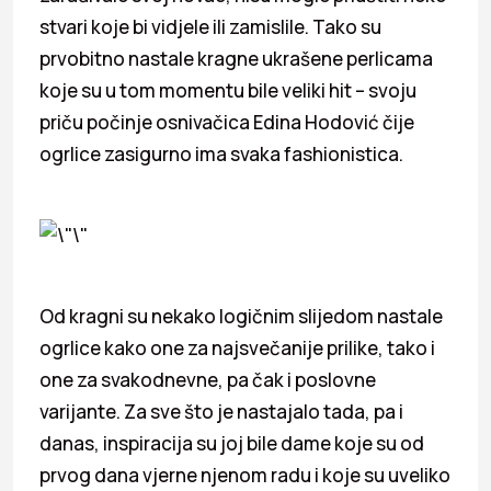
stvari koje bi vidjele ili zamislile. Tako su
prvobitno nastale kragne ukrašene perlicama
koje su u tom momentu bile veliki hit – svoju
priču počinje osnivačica Edina Hodović čije
ogrlice zasigurno ima svaka fashionistica.
Od kragni su nekako logičnim slijedom nastale
ogrlice kako one za najsvečanije prilike, tako i
one za svakodnevne, pa čak i poslovne
varijante. Za sve što je nastajalo tada, pa i
danas, inspiracija su joj bile dame koje su od
prvog dana vjerne njenom radu i koje su uveliko