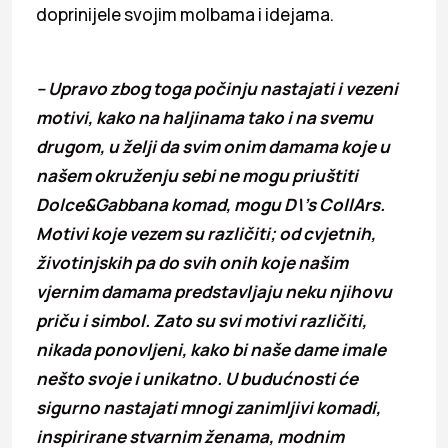
doprinijele svojim molbama i idejama.
– Upravo zbog toga počinju nastajati i vezeni
motivi, kako na haljinama tako i na svemu
drugom, u želji da svim onim damama koje u
našem okruženju sebi ne mogu priuštiti
Dolce&Gabbana komad, mogu D\’s CollArs.
Motivi koje vezem su različiti; od cvjetnih,
životinjskih pa do svih onih koje našim
vjernim damama predstavljaju neku njihovu
priču i simbol. Zato su svi motivi različiti,
nikada ponovljeni, kako bi naše dame imale
nešto svoje i unikatno. U budućnosti će
sigurno nastajati mnogi zanimljivi komadi,
inspirirane stvarnim ženama, modnim