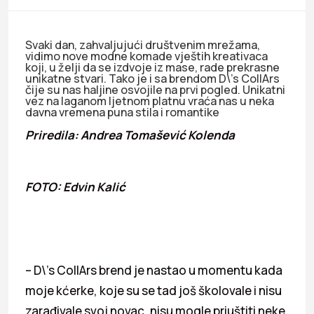
Svaki dan, zahvaljujući društvenim mrežama,
vidimo nove modne komade vještih kreativaca
koji, u želji da se izdvoje iz mase, rade prekrasne
unikatne stvari. Tako je i sa brendom D\’s CollArs
čije su nas haljine osvojile na prvi pogled. Unikatni
vez na laganom ljetnom platnu vraća nas u neka
davna vremena puna stila i romantike
Priredila: Andrea Tomašević Kolenda
FOTO: Edvin Kalić
– D\’s CollArs brend je nastao u momentu kada
moje kćerke, koje su se tad još školovale i nisu
zarađivale svoj novac, nisu mogle priuštiti neke