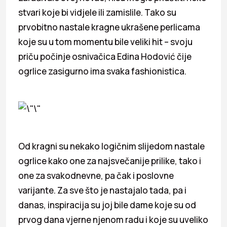
stvari koje bi vidjele ili zamislile. Tako su
prvobitno nastale kragne ukrašene perlicama
koje su u tom momentu bile veliki hit – svoju
priču počinje osnivačica Edina Hodović čije
ogrlice zasigurno ima svaka fashionistica.
Od kragni su nekako logičnim slijedom nastale
ogrlice kako one za najsvečanije prilike, tako i
one za svakodnevne, pa čak i poslovne
varijante. Za sve što je nastajalo tada, pa i
danas, inspiracija su joj bile dame koje su od
prvog dana vjerne njenom radu i koje su uveliko