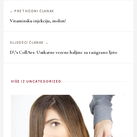
← PRETHODNI ČLANAK
Vitaminsku injekciju, molim!
SLJEDEĆI ČLANAK →
D\’s CollArs: Unikatne vezene haljine za razigrano ljeto
VIŠE IZ UNCATEGORIZED