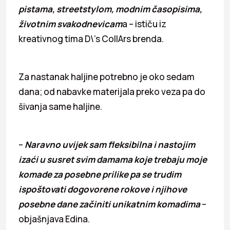
pistama, streetstylom, modnim časopisima,
životnim svakodnevicam
a – ističu iz
kreativnog tima D\’s CollArs brenda.
Za nastanak haljine potrebno je oko sedam
dana; od nabavke materijala preko veza pa do
šivanja same haljine.
–
Naravno uvijek sam fleksibilna i nastojim
izaći u susret svim damama koje trebaju moje
komade za posebne prilike pa se trudim
ispoštovati dogovorene rokove i njihove
posebne dane začiniti unikatnim komadima
–
objašnjava Edina.