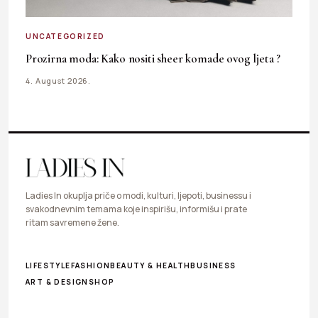
UNCATEGORIZED
Prozirna moda: Kako nositi sheer komade ovog ljeta ?
4. August 2026.
Ladies In okuplja priče o modi, kulturi, ljepoti, businessu i
svakodnevnim temama koje inspirišu, informišu i prate
ritam savremene žene.
LIFESTYLE
FASHION
BEAUTY & HEALTH
BUSINESS
ART & DESIGN
SHOP