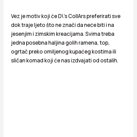
Vez je motiv koji će D\’s CollArs preferirati sve
dok traje ljeto što ne znači da neće biti i na
jesenjim i zimskim kreacijama. Svima treba
jedna posebna haljina golih ramena, top,
ogrtač preko omiljenog kupaćeg kostima ili
sličan komad koji će nas izdvajati od ostalih.