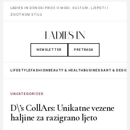
LADIES IN
DONOSI PRIČE O MODI, KULTURI, LJEPOTI I
ŽIVOTNOM STILU
NEWSLETTER
PRETRAGA
LIFESTYLE
FASHION
BEAUTY & HEALTH
BUSINESS
ART & DESIG
UNCATEGORIZED
D\’s CollArs: Unikatne vezene
haljine za razigrano ljeto