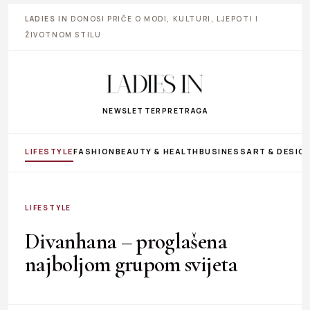
LADIES IN
DONOSI PRIČE O MODI, KULTURI, LJEPOTI I
ŽIVOTNOM STILU
NEWSLETTER
PRETRAGA
LIFESTYLE
FASHION
BEAUTY & HEALTH
BUSINESS
ART & DESIG
LIFESTYLE
Divanhana – proglašena
najboljom grupom svijeta