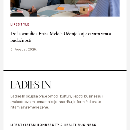
LIFESTYLE
Doktorandica Enisa Mekić: Učenje koje otvara vrata
budućnosti
3. August 2026.
Ladies In okuplja priče o modi, kulturi, ljepoti, businessu i
svakodnevnim temama koje inspirišu, informišu i prate
ritam savremene žene.
LIFESTYLE
FASHION
BEAUTY & HEALTH
BUSINESS