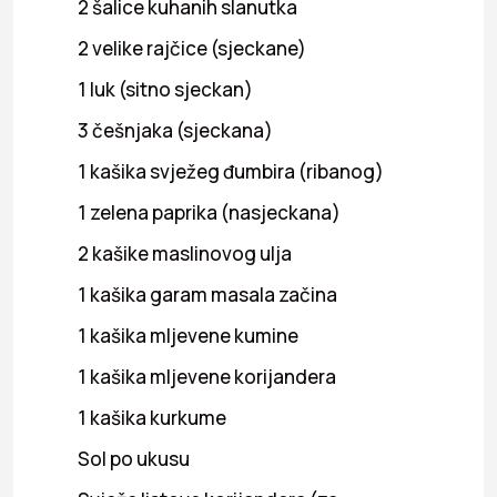
2 šalice kuhanih slanutka
2 velike rajčice (sjeckane)
1 luk (sitno sjeckan)
3 češnjaka (sjeckana)
1 kašika svježeg đumbira (ribanog)
1 zelena paprika (nasjeckana)
2 kašike maslinovog ulja
1 kašika garam masala začina
1 kašika mljevene kumine
1 kašika mljevene korijandera
1 kašika kurkume
Sol po ukusu