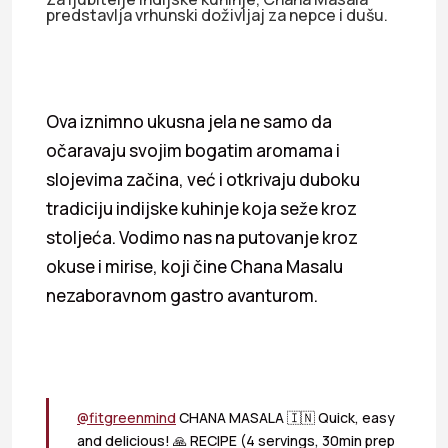
predstavlja vrhunski doživljaj za nepce i dušu.
Ova iznimno ukusna jela ne samo da
očaravaju svojim bogatim aromama i
slojevima začina, već i otkrivaju duboku
tradiciju indijske kuhinje koja seže kroz
stoljeća. Vodimo nas na putovanje kroz
okuse i mirise, koji čine Chana Masalu
nezaboravnom gastro avanturom.
@fitgreenmind
CHANA MASALA 🇮🇳 Quick, easy
and delicious! 🙏 RECIPE (4 servings, 30min prep