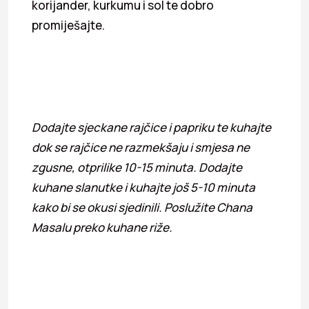
korijander, kurkumu i sol te dobro
promiješajte.
Dodajte sjeckane rajčice i papriku te kuhajte
dok se rajčice ne razmekšaju i smjesa ne
zgusne, otprilike 10-15 minuta. Dodajte
kuhane slanutke i kuhajte još 5-10 minuta
kako bi se okusi sjedinili. Poslužite Chana
Masalu preko kuhane riže.