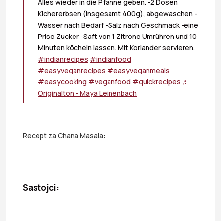
Alles wieder in die Pfanne geben. -2 Dosen
Kichererbsen (insgesamt 400g), abgewaschen -
Wasser nach Bedarf -Salz nach Geschmack -eine
Prise Zucker -Saft von 1 Zitrone Umrühren und 10
Minuten köcheln lassen. Mit Koriander servieren.
#indianrecipes
#indianfood
#easyveganrecipes
#easyveganmeals
#easycooking
#veganfood
#quickrecipes
♬
Originalton - Maya Leinenbach
Recept za Chana Masala:
Sastojci: