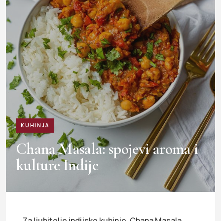
KUHINJA
Chana Masala: spojevi aroma i
kulture Indije
Za ljubitelje indijske kuhinje, Chana Masala