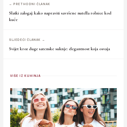
← PRETHODNI ČLANAK
Slatki zalogaj: kako napraviti savršene nutella rolnice kod
kuće
SLJEDEĆI ČLANAK →
Svijet kroz duge satenske suknje: elegantnost koja osvaja
VIŠE IZ KUHINJA