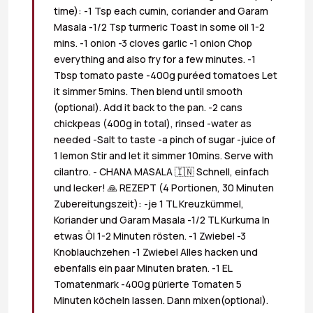
time): -1 Tsp each cumin, coriander and Garam
Masala -1/2 Tsp turmeric Toast in some oil 1-2
mins. -1 onion -3 cloves garlic -1 onion Chop
everything and also fry for a few minutes. -1
Tbsp tomato paste -400g puréed tomatoes Let
it simmer 5mins. Then blend until smooth
(optional). Add it back to the pan. -2 cans
chickpeas (400g in total), rinsed -water as
needed -Salt to taste -a pinch of sugar -juice of
1 lemon Stir and let it simmer 10mins. Serve with
cilantro. - CHANA MASALA 🇮🇳 Schnell, einfach
und lecker! 🙏 REZEPT (4 Portionen, 30 Minuten
Zubereitungszeit): -je 1 TL Kreuzkümmel,
Koriander und Garam Masala -1/2 TL Kurkuma In
etwas Öl 1-2 Minuten rösten. -1 Zwiebel -3
Knoblauchzehen -1 Zwiebel Alles hacken und
ebenfalls ein paar Minuten braten. -1 EL
Tomatenmark -400g pürierte Tomaten 5
Minuten köcheln lassen. Dann mixen(optional).