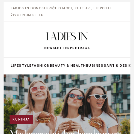
LADIES IN
DONOSI PRIČE O MODI, KULTURI, LJEPOTI I
ŽIVOTNOM STILU
NEWSLETTER
PRETRAGA
LIFESTYLE
FASHION
BEAUTY & HEALTH
BUSINESS
ART & DESIG
KUHINJA
Međunarodni dan hamburgera