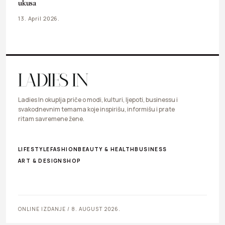
ukusa
13. April 2026.
Ladies In okuplja priče o modi, kulturi, ljepoti, businessu i
svakodnevnim temama koje inspirišu, informišu i prate
ritam savremene žene.
LIFESTYLE
FASHION
BEAUTY & HEALTH
BUSINESS
ART & DESIGN
SHOP
ONLINE IZDANJE / 8. AUGUST 2026.