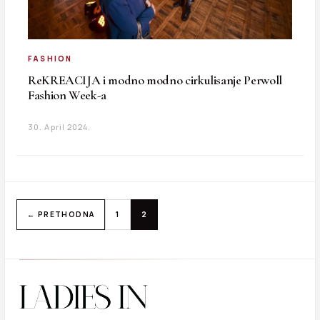
FASHION
ReKREACIJA i modno modno cirkulisanje Perwoll
Fashion Week-a
30. April 2024.
← PRETHODNA
1
2