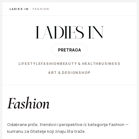
LADIES IN
· FASHION
PRETRAGA
LIFESTYLE
FASHION
BEAUTY & HEALTH
BUSINESS
ART & DESIGN
SHOP
Fashion
Odabrane priče, trendovi i perspektive iz kategorije Fashion —
kuriranu za čitatelje koji znaju šta traže.