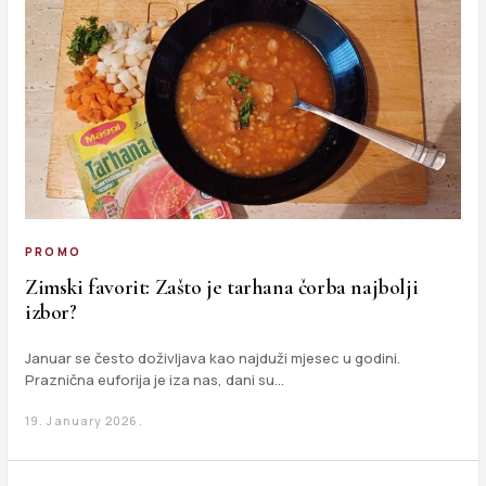
PROMO
Zimski favorit: Zašto je tarhana čorba najbolji
izbor?
Januar se često doživljava kao najduži mjesec u godini.
Praznična euforija je iza nas, dani su…
19. January 2026.