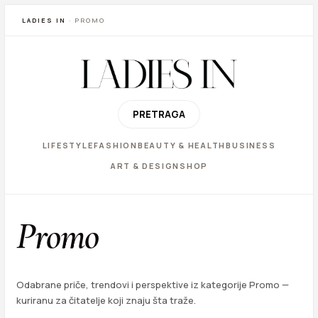
LADIES IN
· PROMO
PRETRAGA
LIFESTYLE
FASHION
BEAUTY & HEALTH
BUSINESS
ART & DESIGN
SHOP
Promo
Odabrane priče, trendovi i perspektive iz kategorije Promo —
kuriranu za čitatelje koji znaju šta traže.