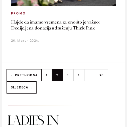
PROMO
Hajde da imamo vremena za ono što je važno:
Dodijeljena donacija udruženju Think Pink
26. March 2024.
← PRETHODNA
1
2
3
4
…
30
SLJEDEĆA →