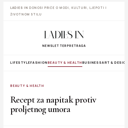
LADIES IN
DONOSI PRIČE O MODI, KULTURI, LJEPOTI I
ŽIVOTNOM STILU
NEWSLETTER
PRETRAGA
LIFESTYLE
FASHION
BEAUTY & HEALTH
BUSINESS
ART & DESIG
BEAUTY & HEALTH
Recept za napitak protiv
proljetnog umora