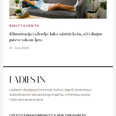
BEAUTY & HEALTH
Klimatizacija i zdravlje: kako zaštititi kožu, oči i disajne
puteve tokom ljeta
27. July 2026.
Ladies In okuplja priče o modi, kulturi, ljepoti, businessu i
svakodnevnim temama koje inspirišu, informišu i prate
ritam savremene žene.
LIFESTYLE
FASHION
BEAUTY & HEALTH
BUSINESS