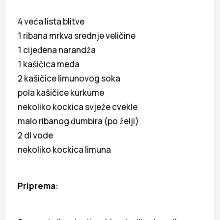
4 veća lista blitve
1 ribana mrkva srednje veličine
1 cijeđena narandža
1 kašičica meda
2 kašičice limunovog soka
pola kašičice kurkume
nekoliko kockica svježe cvekle
malo ribanog đumbira (po želji)
2 dl vode
nekoliko kockica limuna
Priprema: