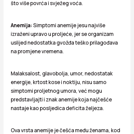
što više povrća i svježeg voća.
Anemija:
Simptomi anemije jesu najviše
izraženi upravo u proljeće, jer se organizam
uslijed nedostatka gvožđa teško prilagođava
na promjene vremena.
Malaksalost, glavobolja, umor, nedostatak
energije, krtost kose i noktiju, nisu samo
simptomi proljetnog umora, već mogu
predstavljajti i znak anemije koja najčešće
nastaje kao posljedica deficita željeza.
Ova vrsta anemije je češća među ženama, kod