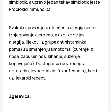
simbiotik, a upravo jedan takav simbiotik jeste
Probiokid Immuno D3.
Svakako, prva mjera u liječenju alergija jeste
izbjegavanje alergena, a ukoliko se javi
alergija, lijekovi iz grupe antihistaminka
pomažu u smanjenju simptoma (curenje iz
nosa, zapušen nos, kihanje, suzenje,
koprivnjača). Dostupni su i bez recepta
(loratadin, levocetirizin, feksofenadin), kao i
uz ljekarski recept.
Žgaravica: