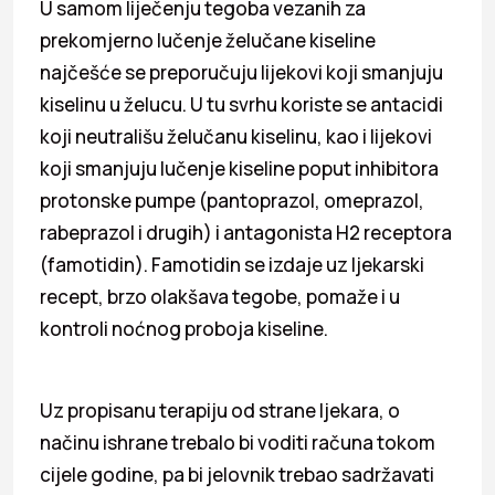
U samom liječenju tegoba vezanih za
prekomjerno lučenje želučane kiseline
najčešće se preporučuju lijekovi koji smanjuju
kiselinu u želucu. U tu svrhu koriste se antacidi
koji neutrališu želučanu kiselinu, kao i lijekovi
koji smanjuju lučenje kiseline poput inhibitora
protonske pumpe (pantoprazol, omeprazol,
rabeprazol i drugih) i antagonista H2 receptora
(famotidin). Famotidin se izdaje uz ljekarski
recept, brzo olakšava tegobe, pomaže i u
kontroli noćnog proboja kiseline.
Uz propisanu terapiju od strane ljekara, o
načinu ishrane trebalo bi voditi računa tokom
cijele godine, pa bi jelovnik trebao sadržavati