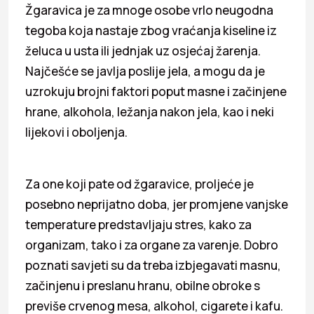
Žgaravica je za mnoge osobe vrlo neugodna
tegoba koja nastaje zbog vraćanja kiseline iz
želuca u usta ili jednjak uz osjećaj žarenja.
Najčešće se javlja poslije jela, a mogu da je
uzrokuju brojni faktori poput masne i začinjene
hrane, alkohola, ležanja nakon jela, kao i neki
lijekovi i oboljenja.
Za one koji pate od žgaravice, proljeće je
posebno neprijatno doba, jer promjene vanjske
temperature predstavljaju stres, kako za
organizam, tako i za organe za varenje. Dobro
poznati savjeti su da treba izbjegavati masnu,
začinjenu i preslanu hranu, obilne obroke s
previše crvenog mesa, alkohol, cigarete i kafu.