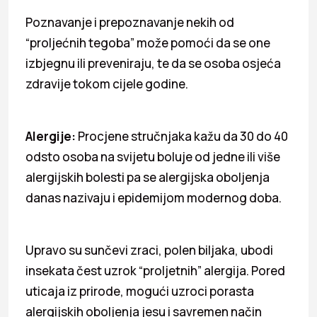
Poznavanje i prepoznavanje nekih od
“proljećnih tegoba” može pomoći da se one
izbjegnu ili preveniraju, te da se osoba osjeća
zdravije tokom cijele godine.
Alergije:
Procjene stručnjaka kažu da 30 do 40
odsto osoba na svijetu boluje od jedne ili više
alergijskih bolesti pa se alergijska oboljenja
danas nazivaju i epidemijom modernog doba.
Upravo su sunčevi zraci, polen biljaka, ubodi
insekata čest uzrok “proljetnih” alergija. Pored
uticaja iz prirode, mogući uzroci porasta
alergijskih oboljenja jesu i savremen način