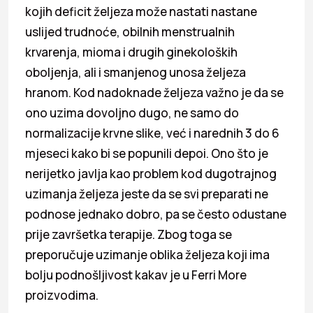
kojih deficit željeza može nastati nastane
uslijed trudnoće, obilnih menstrualnih
krvarenja, mioma i drugih ginekoloških
oboljenja, ali i smanjenog unosa željeza
hranom. Kod nadoknade željeza važno je da se
ono uzima dovoljno dugo, ne samo do
normalizacije krvne slike, već i narednih 3 do 6
mjeseci kako bi se popunili depoi. Ono što je
nerijetko javlja kao problem kod dugotrajnog
uzimanja željeza jeste da se svi preparati ne
podnose jednako dobro, pa se često odustane
prije završetka terapije. Zbog toga se
preporučuje uzimanje oblika željeza koji ima
bolju podnošljivost kakav je u Ferri More
proizvodima.