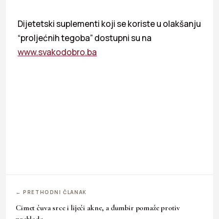
Dijetetski suplementi koji se koriste u olakšanju
“proljećnih tegoba” dostupni su na
www.svakodobro.ba
← PRETHODNI ČLANAK
Cimet čuva srce i liječi akne, a đumbir pomaže protiv
prehlade