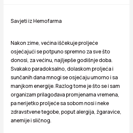
Savjeti iz Hemofarma
Nakon zime, većina iščekuje proljeće
osjećajući se potpuno spremno za sve što
donosi, za većinu, najljepše godišnje doba.
Svakako paradoksalno, dolaskom proljeća i
sunčanih dana mnogi se osjećaju umorno i sa
manjkom energije. Razlog tome je što se i sam
organizam prilagođava promjenama vremena,
pa nerijetko proljeće sa sobom nosi i neke
zdravstvene tegobe, poput alergija, žgaravice,
anemije i sličnog.