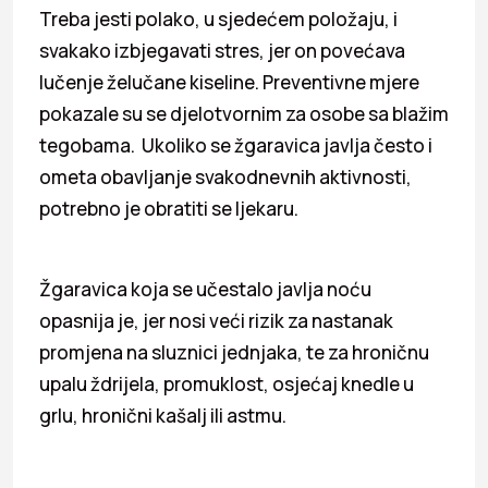
Treba jesti polako, u sjedećem položaju, i
svakako izbjegavati stres, jer on povećava
lučenje želučane kiseline. Preventivne mjere
pokazale su se djelotvornim za osobe sa blažim
tegobama. Ukoliko se žgaravica javlja često i
ometa obavljanje svakodnevnih aktivnosti,
potrebno je obratiti se ljekaru.
Žgaravica koja se učestalo javlja noću
opasnija je, jer nosi veći rizik za nastanak
promjena na sluznici jednjaka, te za hroničnu
upalu ždrijela, promuklost, osjećaj knedle u
grlu, hronični kašalj ili astmu.