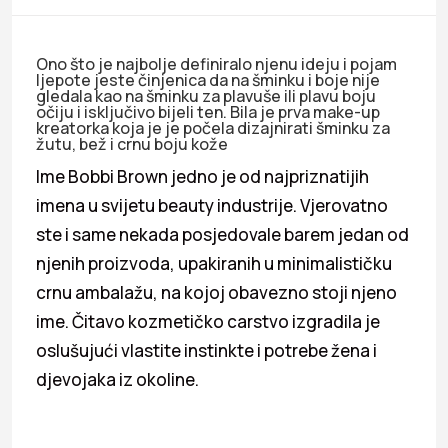
Ono što je najbolje definiralo njenu ideju i pojam
ljepote jeste činjenica da na šminku i boje nije
gledala kao na šminku za plavuše ili plavu boju
očiju i isključivo bijeli ten. Bila je prva make-up
kreatorka koja je je počela dizajnirati šminku za
žutu, bež i crnu boju kože
Ime Bobbi Brown jedno je od najpriznatijih
imena u svijetu beauty industrije. Vjerovatno
ste i same nekada posjedovale barem jedan od
njenih proizvoda, upakiranih u minimalističku
crnu ambalažu, na kojoj obavezno stoji njeno
ime. Čitavo kozmetičko carstvo izgradila je
oslušujući vlastite instinkte i potrebe žena i
djevojaka iz okoline.