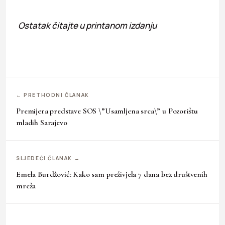
Ostatak čitajte u printanom izdanju
← PRETHODNI ČLANAK
Premijera predstave SOS \”Usamljena srca\” u Pozorištu
mladih Sarajevo
SLJEDEĆI ČLANAK →
Emela Burdžović: Kako sam preživjela 7 dana bez društvenih
mreža