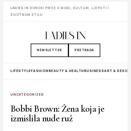
LADIES IN
DONOSI PRIČE O MODI, KULTURI, LJEPOTI I
ŽIVOTNOM STILU
NEWSLETTER
PRETRAGA
LIFESTYLE
FASHION
BEAUTY & HEALTH
BUSINESS
ART & DESIG
UNCATEGORIZED
Bobbi Brown: Žena koja je
izmislila nude ruž