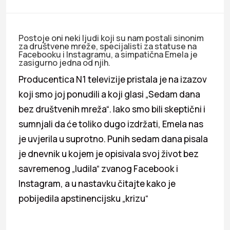
Postoje oni neki ljudi koji su nam postali sinonim
za društvene mreže, specijalisti za statuse na
Facebooku i Instagramu, a simpatična Emela je
zasigurno jedna od njih.
Producentica N1 televizije pristala je na izazov
koji smo joj ponudili a koji glasi „Sedam dana
bez društvenih mreža“. Iako smo bili skeptični i
sumnjali da će toliko dugo izdržati, Emela nas
je uvjerila u suprotno. Punih sedam dana pisala
je dnevnik u kojem je opisivala svoj život bez
savremenog „ludila“ zvanog Facebook i
Instagram, a u nastavku čitajte kako je
pobijedila apstinencijsku „krizu“