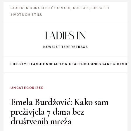
LADIES IN
DONOSI PRIČE O MODI, KULTURI, LJEPOTI I
ŽIVOTNOM STILU
NEWSLETTER
PRETRAGA
LIFESTYLE
FASHION
BEAUTY & HEALTH
BUSINESS
ART & DESIG
UNCATEGORIZED
Emela Burdžović: Kako sam
preživjela 7 dana bez
društvenih mreža