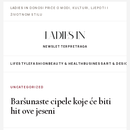
LADIES IN
DONOSI PRIČE O MODI, KULTURI, LJEPOTI I
ŽIVOTNOM STILU
NEWSLETTER
PRETRAGA
LIFESTYLE
FASHION
BEAUTY & HEALTH
BUSINESS
ART & DESIG
UNCATEGORIZED
Baršunaste cipele koje će biti
hit ove jeseni