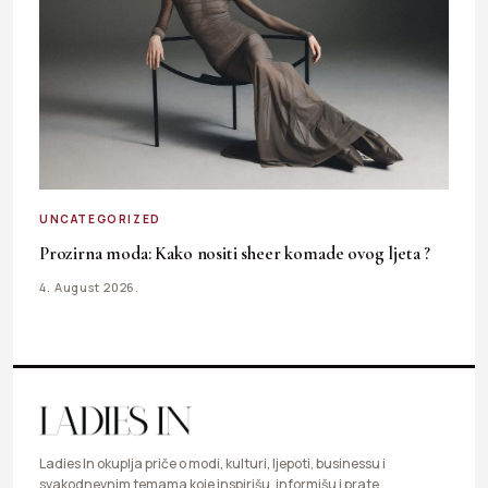
UNCATEGORIZED
Prozirna moda: Kako nositi sheer komade ovog ljeta ?
4. August 2026.
Ladies In okuplja priče o modi, kulturi, ljepoti, businessu i
svakodnevnim temama koje inspirišu, informišu i prate