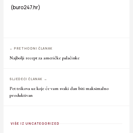
(buro247.hr)
← PRETHODNI ČLANAK
Najbolji recept za američke palačinke
SLJEDEĆI ČLANAK →
Pet trikova uz koje će vam svaki dan biti maksimalno
produktivan
VIŠE IZ UNCATEGORIZED