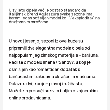
U svijetu cipela već je postao standard da
italijanski brend Aquazzura svake sezone ima
barem jedan poželjan model koji \”eksplodira\” na
društvenim mrežama
U novoj jesenjoj sezoni iz ove kuće su
pripremili dva elegantna modela cipela od
najpopularnijeg zimskog materijala – baršuna.
Radi se o modelu imena \”Sandy\”, a koji je
osmišljen kao romantičan dodatak s
baršunastim trakicama ukrašenim mašnama.
Dolaze u dvije boje – plavoj i ružičastoj…
Možete ih pronaći na svim boljim dizajnerskim
online prodavnicama.