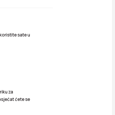
oristite sate u
riku za
 osjećat ćete se