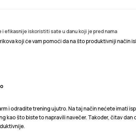
e i efikasnije iskoristiti sate u danu koji je pred nama
ikova koji će vam pomoći da na što produktivniji način isk
ro
larm i odradite trening ujutro. Na taj način nećete imati isp
ing kao što biste to napravili navečer. Također, čitav dan
duktivnije.