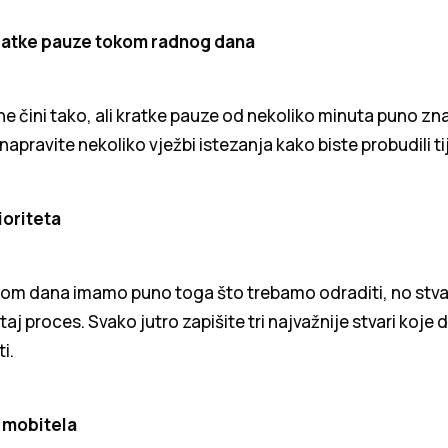
ratke pauze tokom radnog dana
e čini tako, ali kratke pauze od nekoliko minuta puno zna
 napravite nekoliko vježbi istezanja kako biste probudili ti
ioriteta
om dana imamo puno toga što trebamo odraditi, no stvar
aj proces. Svako jutro zapišite tri najvažnije stvari koje 
i.
 mobitela