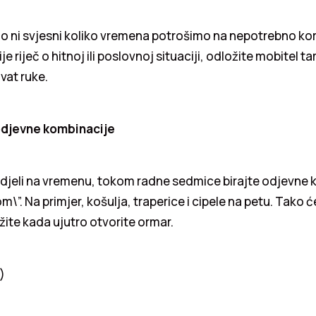
o ni svjesni koliko vremena potrošimo na nepotrebno kor
je riječ o hitnoj ili poslovnoj situaciji, odložite mobitel 
vat ruke.
 odjevne kombinacije
edjeli na vremenu, tokom radne sedmice birajte odjevne 
\”. Na primjer, košulja, traperice i cipele na petu. Tako ć
žite kada ujutro otvorite ormar.
)