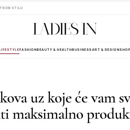
VOTNOM STILU
LIFESTYLE
FASHION
BEAUTY & HEALTH
BUSINESS
ART & DESIGN
SHO
ikova uz koje će vam s
iti maksimalno produk