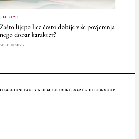
LIFESTYLE
Zašto lijepo lice često dobije više povjerenja
nego dobar karakter?
30. July 2026.
LE
FASHION
BEAUTY & HEALTH
BUSINESS
ART & DESIGN
SHOP