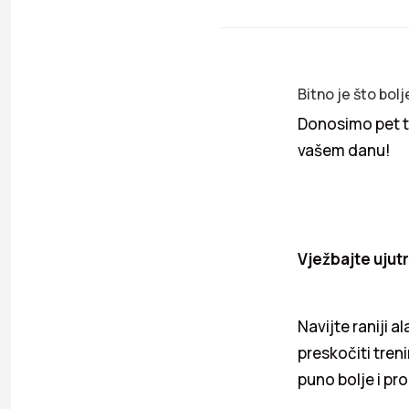
Bitno je što bolj
Donosimo pet tr
vašem danu!
Vježbajte ujut
Navijte raniji a
preskočiti tren
puno bolje i pro