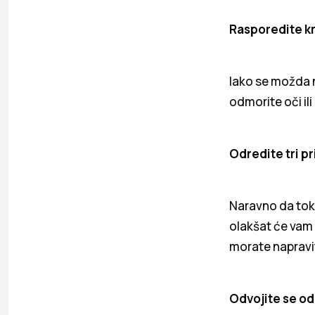
Rasporedite k
Iako se možda n
odmorite oči ili
Odredite tri pr
Naravno da tok
olakšat će vam t
morate napravit
Odvojite se od