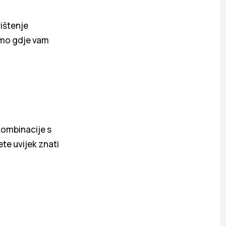
ištenje
tamo gdje vam
kombinacije s
ete uvijek znati