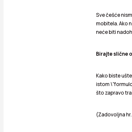
Sve češće nism
mobitela. Ako ni
neće biti nadoh
Birajte slične
Kako biste ušt
istom \”formulom
što zapravo tra
(Zadovoljna hr.