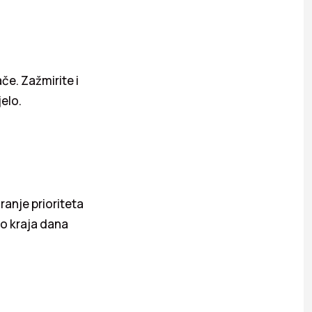
če. Zažmirite i
jelo.
anje prioriteta
do kraja dana