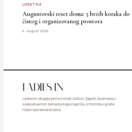
LIFESTYLE
Augustovski reset doma: 5 brzih koraka do
čistog i organizovanog prostora
6. August 2026.
Ladies In okuplja priče o modi, kulturi, ljepoti, businessu i
svakodnevnim temama koje inspirišu, informišu i prate
ritam savremene žene.