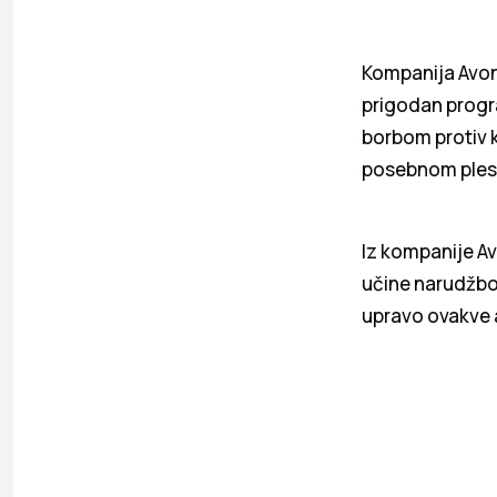
Kompanija Avon 
prigodan progra
borbom protiv k
posebnom plesu 
Iz kompanije Avo
učine narudžbo
upravo ovakve 