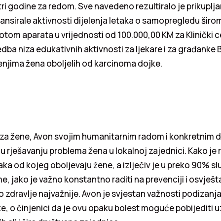
ri godine za redom. Sve navedeno rezultiralo je prikupl
nansirale aktivnosti dijelenja letaka o samopregledu širo
om aparata u vrijednosti od 100.000,00 KM za Klinički c
dba niza edukativnih aktivnosti za ljekare i za građanke B
njima žena oboljelih od karcinoma dojke.
za žene, Avon svojim humanitarnim radom i konkretnim 
u rješavanju problema žena u lokalnoj zajednici. Kako je 
raka od kojeg oboljevaju žene, a izlječiv je u preko 90% s
eme, jako je važno konstantno raditi na prevenciji i osvješ
o zdravlje najvažnije. Avon je svjestan važnosti podizanja 
ke, o činjenici da je ovu opaku bolest moguće pobijediti u