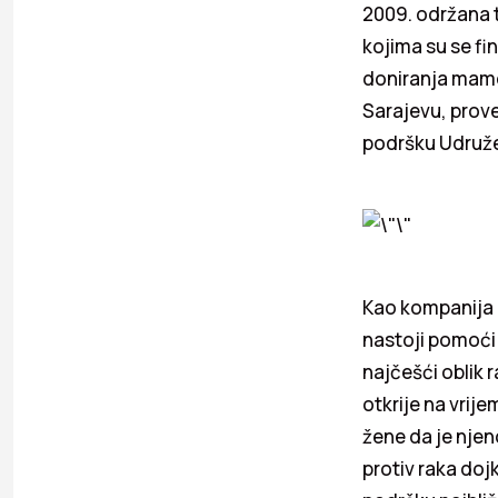
2009. održana t
kojima su se fi
doniranja mamot
Sarajevu, prove
podršku Udruže
Kao kompanija 
nastoji pomoći 
najčešći oblik 
otkrije na vrij
žene da je njen
protiv raka doj