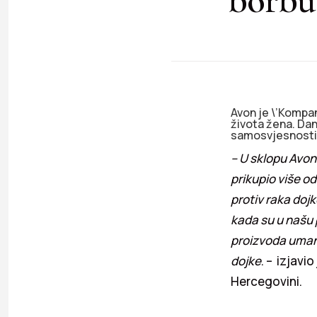
Avon je \’Kompan
života žena. Dan
samosvjesnosti
– U sklopu Avon
prikupio više o
protiv raka doj
kada su u našu 
proizvoda umanj
dojke
. – izjavi
Hercegovini.