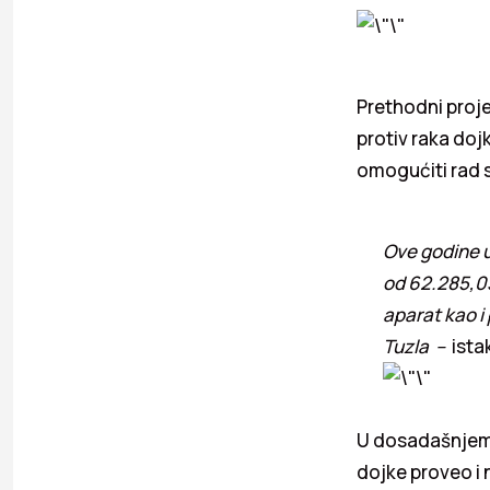
Prethodni proje
protiv raka doj
omogućiti rad s
Ove godine u
od 62.285,03
aparat kao i
Tuzla –
ista
U dosadašnjem r
dojke proveo i 