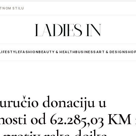
VOTNOM STILU
LIFESTYLE
FASHION
BEAUTY & HEALTH
BUSINESS
ART & DESIGN
SHO
uručio donaciju u
nosti od 62.285,03 KM 
protiv raka dojke