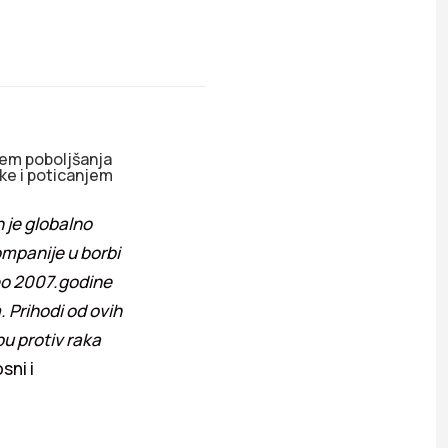
ljem poboljšanja
jke i poticanjem
 je globalno
ompanije u borbi
eo 2007.godine
 Prihodi od ovih
u protiv raka
sni i