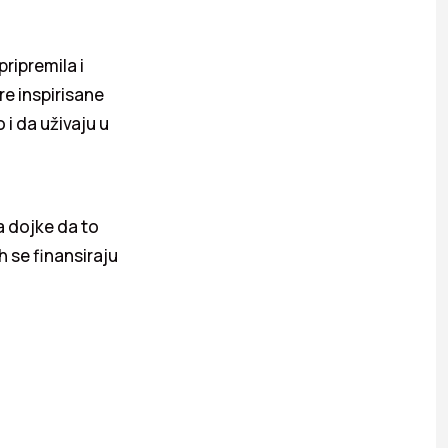
ripremila i
re inspirisane
i da uživaju u
ka dojke da to
 se finansiraju