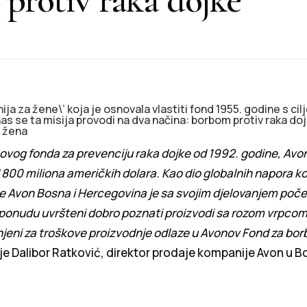
ija za žene\’ koja je osnovala vlastiti fond 1955. godine s ci
as se ta misija provodi na dva načina: borbom protiv raka do
 žena
ovog fonda za prevenciju raka dojke od 1992. godine, Avon
d 800 miliona američkih dolara. Kao dio globalnih napora k
ke Avon Bosna i Hercegovina je sa svojim djelovanjem poč
ponudu uvršteni dobro poznati proizvodi sa rozom vrpcom.
eni za troškove proizvodnje odlaze u Avonov Fond za borb
o je Dalibor Ratković, direktor prodaje kompanije Avon u Bo