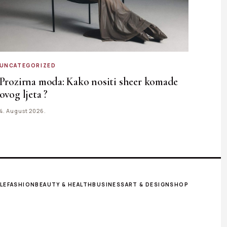
UNCATEGORIZED
Prozirna moda: Kako nositi sheer komade
ovog ljeta ?
4. August 2026.
LE
FASHION
BEAUTY & HEALTH
BUSINESS
ART & DESIGN
SHOP