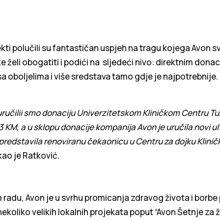
kti polučili su fantastičan uspjeh na tragu kojega Avon s
ke želi obogatiti i podići na sljedeći nivo: direktnim dona
a oboljelima i više sredstava tamo gdje je najpotrebnije.
ručilii smo donaciju Univerzitetskom Kliničkom Centru Tuz
 KM, a u sklopu donacije kompanija Avon je uručila novi u
 predstavila renoviranu čekaonicu u Centru za dojku Klini
kao je Ratković.
adu, Avon je u svrhu promicanja zdravog života i borbe 
nekoliko velikih lokalnih projekata poput “Avon Šetnje za ž