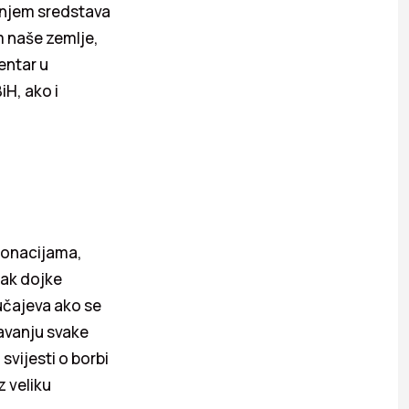
janjem sredstava
m naše zemlje,
entar u
iH, ako i
donacijama,
rak dojke
lučajeva ako se
tavanju svake
svijesti o borbi
z veliku