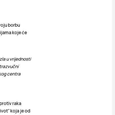
voju borbu
cijama koje će
la u vrijednosti
ltrazvučni
čkog centra
protiv raka
ivot” koja je od