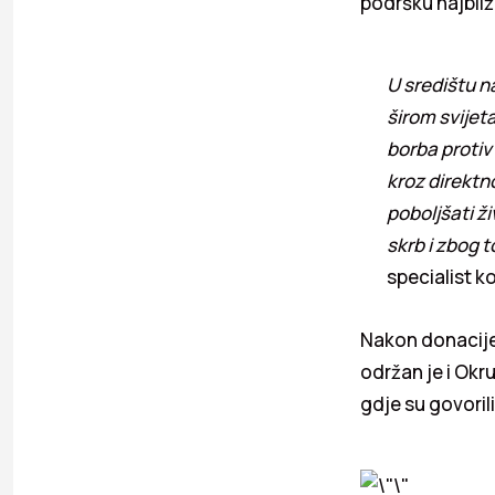
podršku najbliži
U središtu n
širom svijet
borba protiv
kroz direktn
poboljšati ž
skrb i zbog t
specialist k
Nakon donacije
održan je i Okr
gdje su govorili