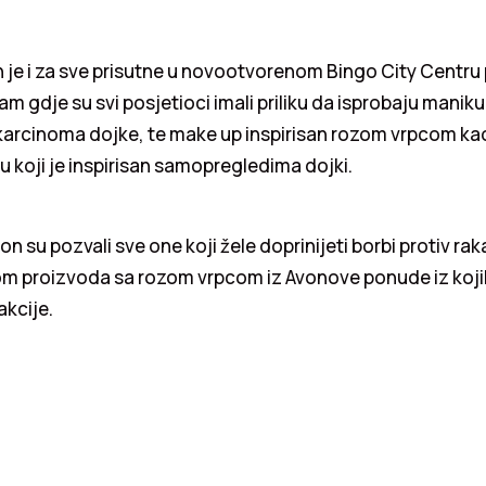
je i za sve prisutne u novootvorenom Bingo City Centru p
m gdje su svi posjetioci imali priliku da isprobaju maniku
arcinoma dojke, te make up inspirisan rozom vrpcom kao 
koji je inspirisan samopregledima dojki.
n su pozvali sve one koji žele doprinijeti borbi protiv ra
m proizvoda sa rozom vrpcom iz Avonove ponude iz kojih
akcije.