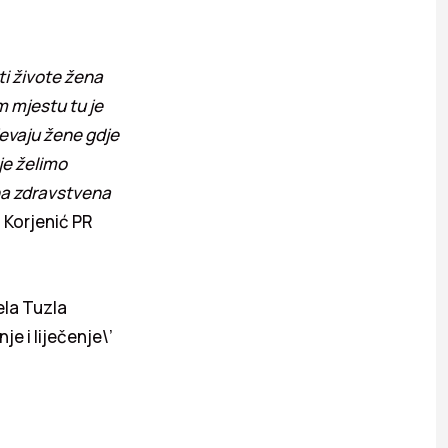
ti živote žena
 mjestu tu je
jevaju žene gdje
je želimo
tna zdravstvena
a Korjenić PR
ela Tuzla
e i liječenje\’