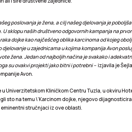
h ali i šire društvene zajednice.
ašeg poslovanja je žena, a cilj našeg djelovanja je poboljša
a. U sklopu naših društveno odgovornih kampanja na prvom
 raka dojke kao najčešćeg oblika karcinoma od kojeg obol
o djelovanje u zajednicama u kojima kompanija Avon poslu
ivote žena. Jedan od najboljih načina je svakako i adekva
oga su ovakvi projekti jako bitni i potrebni –
izjavila je Šejl
ompanije Avon.
 u Univerzitetskom Kliničkom Centru Tuzla, u okviru Hot
ugli sto na temu \’Karcinom dojke, njegovo dijagnosticiranj
 eminentni stručnjaci iz ove oblasti.