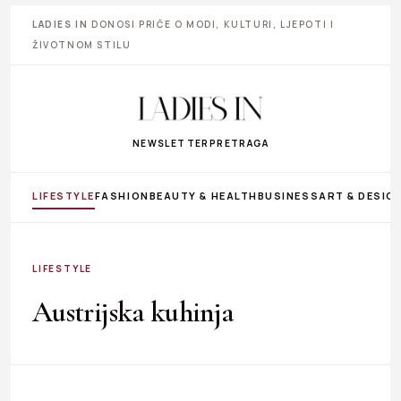
LADIES IN
DONOSI PRIČE O MODI, KULTURI, LJEPOTI I
ŽIVOTNOM STILU
NEWSLETTER
PRETRAGA
LIFESTYLE
FASHION
BEAUTY & HEALTH
BUSINESS
ART & DESIG
LIFESTYLE
Austrijska kuhinja