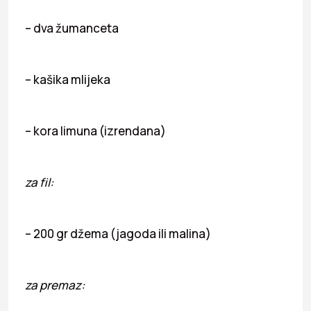
– dva žumanceta
– kašika mlijeka
– kora limuna (izrendana)
za fil:
– 200 gr džema (jagoda ili malina)
za premaz: