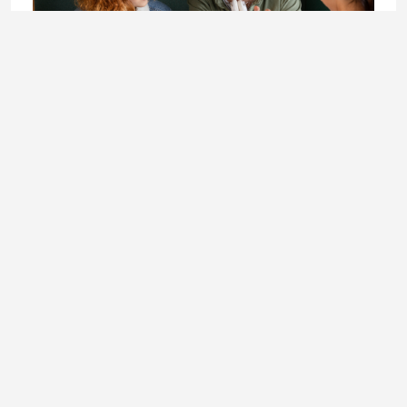
LIFESTYLE
Doktorandica Enisa Mekić: Učenje koje otvara vrata
budućnosti
3. August 2026.
Ladies In okuplja priče o modi, kulturi, ljepoti, businessu i
svakodnevnim temama koje inspirišu, informišu i prate
ritam savremene žene.