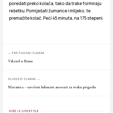
poredati preko kolača, tako da trake formiraju
rešetku. Pomiješati žumance i mlijeko, te
premažite kolač. Peći 45 minuta, na 175 stepeni.
← PRETHODNI ČLANAK
Vikend u Rimu
SLJEDEĆI ČLANAK →
Maramra – savršeni luksuzni asesoari za svaku prigodu
VIŠE IZ LIFESTYLE