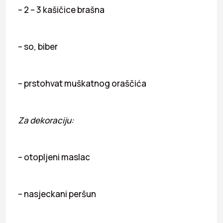
– 2 – 3 kašičice brašna
– so, biber
– prstohvat muškatnog oraščića
Za dekoraciju:
– otopljeni maslac
– nasjeckani peršun