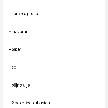
– kumin u prahu
– mažuran
– biber
– so
– biljno ulje
– 2 paketića kobasica