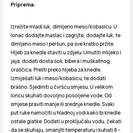
Priprema:
Izrežite mladi luk, dimljeno meso/kobasicu. U
lonac dodajte maslac i zagrijte, dodajte luk, te
dimljeno meso i peršun, pa sve kratko pržite.
Hljeb za knedle staviti u zdjelu. Umutiti mlijeko i
jaja, dodati dosta soli, bibera i muškatnog
oraščića. Preliti preko hljeba za knedle.
Izmiješati luk i meso/kobasicu, te dodati
brašno. Sjediniti u čvršću smjesu. U velikom
loncu skuhati dovoljno posoljene vode. Od
smjese praviti manje ili srednje knedle. Svaki
put ruke namočiti u hladnoj vodi kako bi knedle
ostale glatke. Dodati u proključalu vodu, čekati
da se skuhaju, smanjiti temperaturu i kuhati 8 –