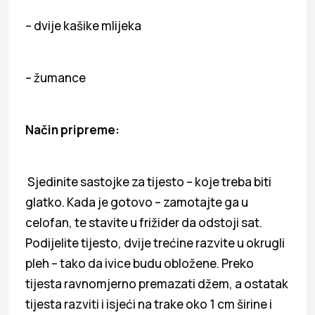
– dvije kašike mlijeka
– žumance
Način pripreme:
Sjedinite sastojke za tijesto – koje treba biti
glatko. Kada je gotovo – zamotajte ga u
celofan, te stavite u frižider da odstoji sat.
Podijelite tijesto, dvije trećine razvite u okrugli
pleh – tako da ivice budu obložene. Preko
tijesta ravnomjerno premazati džem, a ostatak
tijesta razviti i isjeći na trake oko 1 cm širine i