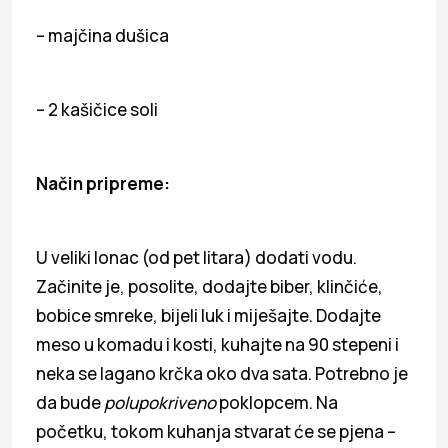
– majčina dušica
– 2 kašičice soli
Način pripreme:
U veliki lonac (od pet litara) dodati vodu.
Začinite je, posolite, dodajte biber, klinčiće,
bobice smreke, bijeli luk i miješajte. Dodajte
meso u komadu i kosti, kuhajte na 90 stepeni i
neka se lagano krčka oko dva sata. Potrebno je
da bude
polupokriveno
poklopcem. Na
početku, tokom kuhanja stvarat će se pjena –