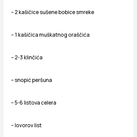
– 2 kašičice sušene bobice smreke
– 1 kašičica muškatnog oraščića
– 2-3 klinčića
– snopić peršuna
– 5-6 listova celera
– lovorov list