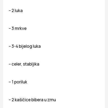
– 2 luka
– 3 mrkve
– 3-4 bijelog luka
– celer, stabljika
– 1 poriluk
– 2 kašičice bibera u zrnu