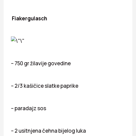
Fiakergulasch
– 750 gr žilavije govedine
– 2/3 kašičice slatke paprike
– paradajz sos
– 2 usitnjena čehna bijelog luka