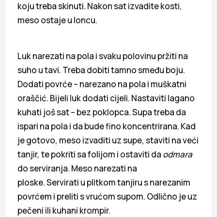
koju treba skinuti. Nakon sat izvadite kosti,
meso ostaje u loncu.
Luk narezati na pola i svaku polovinu pržiti na
suho u tavi. Treba dobiti tamno smeđu boju.
Dodati povrće – narezano na pola i muškatni
oraščić. Bijeli luk dodati cijeli. Nastaviti lagano
kuhati još sat – bez poklopca. Supa treba da
ispari na pola i da bude fino koncentrirana. Kad
je gotovo, meso izvaditi uz supe, staviti na veći
tanjir, te pokriti sa folijom i ostaviti da
odmara
do serviranja. Meso narezati na
ploske. Servirati u plitkom tanjiru s narezanim
povrćem i preliti s vrućom supom. Odlično je uz
pečeni ili kuhani krompir.