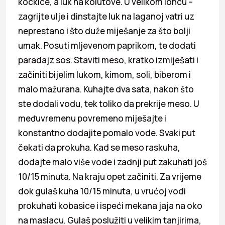
kockice, a luk na kolutove. U velikom loncu –
zagrijte ulje i dinstajte luk na laganoj vatri uz
neprestano i što duže miješanje za što bolji
umak. Posuti mljevenom paprikom, te dodati
paradajz sos. Staviti meso, kratko izmiješati i
začiniti bijelim lukom, kimom, soli, biberom i
malo mažurana. Kuhajte dva sata, nakon što
ste dodali vodu, tek toliko da prekrije meso. U
međuvremenu povremeno miješajte i
konstantno dodajite pomalo vode. Svaki put
čekati da prokuha. Kad se meso raskuha,
dodajte malo više vode i zadnji put zakuhati još
10/15 minuta. Na kraju opet začiniti. Za vrijeme
dok gulaš kuha 10/15 minuta, u vrućoj vodi
prokuhati kobasice i ispeći mekana jaja na oko
na maslacu. Gulaš poslužiti u velikim tanjirima,