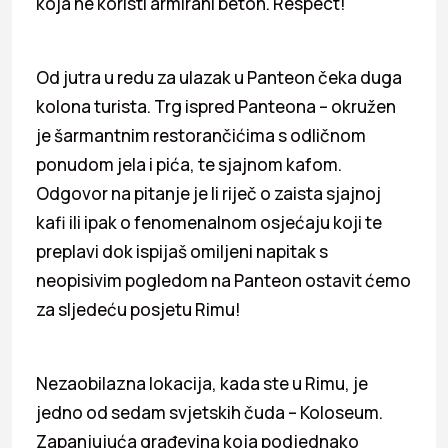
koja ne koristi armirani beton. Respect!
Od jutra u redu za ulazak u Panteon čeka duga
kolona turista. Trg ispred Panteona – okružen
je šarmantnim restorančićima s odličnom
ponudom jela i pića, te sjajnom kafom.
Odgovor na pitanje je li riječ o zaista sjajnoj
kafi ili ipak o fenomenalnom osjećaju koji te
preplavi dok ispijaš omiljeni napitak s
neopisivim pogledom na Panteon ostavit ćemo
za sljedeću posjetu Rimu!
Nezaobilazna lokacija, kada ste u Rimu, je
jedno od sedam svjetskih čuda – Koloseum.
Zapanjujuća građevina koja podjednako