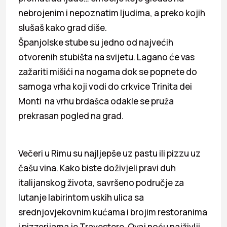
nebrojenim i nepoznatim ljudima, a preko kojih
slušaš kako grad diše.
Španjolske stube su jedno od najvećih
otvorenih stubišta na svijetu. Lagano će vas
zažariti mišići na nogama dok se popnete do
samoga vrha koji vodi do crkvice Trinita dei
Monti na vrhu brdašca odakle se pruža
prekrasan pogled na grad.
Večeri u Rimu su najljepše uz pastu ili pizzu uz
čašu vina. Kako biste doživjeli pravi duh
italijanskog života, savršeno područje za
lutanje labirintom uskih ulica sa
srednjovjekovnim kućama i brojim restoranima
i pizzerijama je Travestere. Ovaj noću najživlji