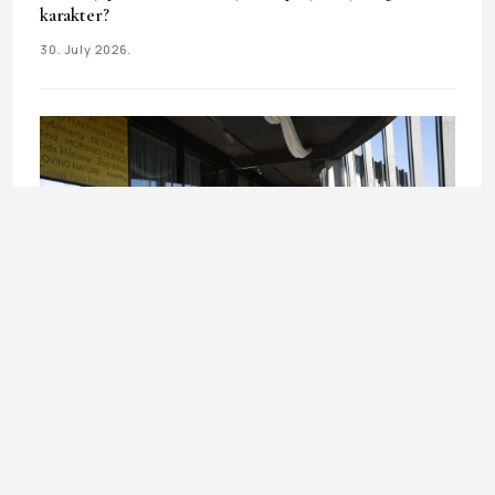
karakter?
30. July 2026.
LIFESTYLE
Ladies In Beauty Bag: Kada beauty ritual postane dio
stila