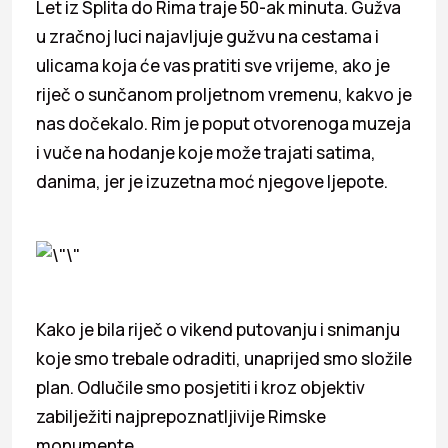
Let iz Splita do Rima traje 50-ak minuta. Gužva
u zračnoj luci najavljuje gužvu na cestama i
ulicama koja će vas pratiti sve vrijeme, ako je
riječ o sunčanom proljetnom vremenu, kakvo je
nas dočekalo. Rim je poput otvorenoga muzeja
i vuče na hodanje koje može trajati satima,
danima, jer je izuzetna moć njegove ljepote.
Kako je bila riječ o vikend putovanju i snimanju
koje smo trebale odraditi, unaprijed smo složile
plan. Odlučile smo posjetiti i kroz objektiv
zabilježiti najprepoznatljivije Rimske
monumente.