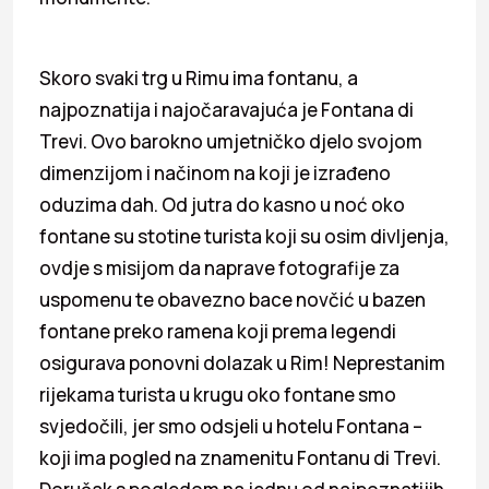
Skoro svaki trg u Rimu ima fontanu, a
najpoznatija i najočaravajuća je Fontana di
Trevi. Ovo barokno umjetničko djelo svojom
dimenzijom i načinom na koji je izrađeno
oduzima dah. Od jutra do kasno u noć oko
fontane su stotine turista koji su osim divljenja,
ovdje s misijom da naprave fotografije za
uspomenu te obavezno bace novčić u bazen
fontane preko ramena koji prema legendi
osigurava ponovni dolazak u Rim! Neprestanim
rijekama turista u krugu oko fontane smo
svjedočili, jer smo odsjeli u hotelu Fontana –
koji ima pogled na znamenitu Fontanu di Trevi.