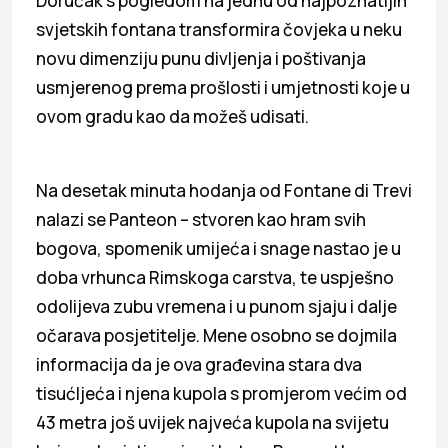
Doručak s pogledom na jednu od najpoznatijih
svjetskih fontana transformira čovjeka u neku
novu dimenziju punu divljenja i poštivanja
usmjerenog prema prošlosti i umjetnosti koje u
ovom gradu kao da možeš udisati.
Na desetak minuta hodanja od Fontane di Trevi
nalazi se Panteon – stvoren kao hram svih
bogova, spomenik umijeća i snage nastao je u
doba vrhunca Rimskoga carstva, te uspješno
odolijeva zubu vremena i u punom sjaju i dalje
očarava posjetitelje. Mene osobno se dojmila
informacija da je ova građevina stara dva
tisućljeća i njena kupola s promjerom većim od
43 metra još uvijek najveća kupola na svijetu