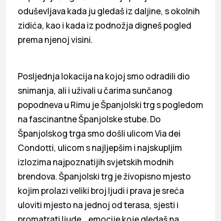
oduševljava kada ju gledaš iz daljine, s okolnih
zidića, kao i kada iz podnožja digneš pogled
prema njenoj visini.
Posljednja lokacija na kojoj smo odradili dio
snimanja, ali i uživali u čarima sunčanog
popodneva u Rimu je Španjolski trg s pogledom
na fascinantne Španjolske stube. Do
Španjolskog trga smo došli ulicom Via dei
Condotti, ulicom s najljepšim i najskupljim
izlozima najpoznatijih svjetskih modnih
brendova. Španjolski trg je živopisno mjesto
kojim prolazi veliki broj ljudi i prava je sreća
uloviti mjesto na jednoj od terasa, sjesti i
promatrati ljude… emocije koje gledaš na