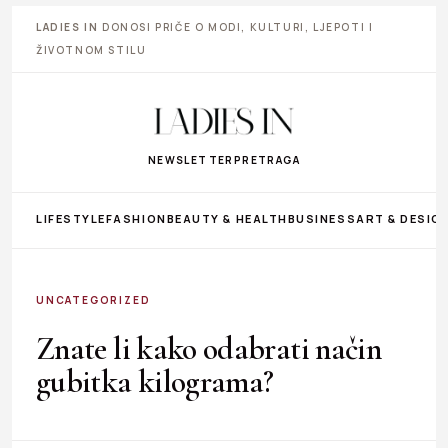
LADIES IN
DONOSI PRIČE O MODI, KULTURI, LJEPOTI I
ŽIVOTNOM STILU
NEWSLETTER
PRETRAGA
LIFESTYLE
FASHION
BEAUTY & HEALTH
BUSINESS
ART & DESIG
UNCATEGORIZED
Znate li kako odabrati način
gubitka kilograma?