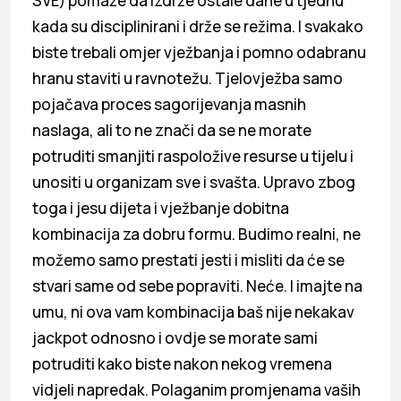
SVE) pomaže da izdrže ostale dane u tjednu
kada su disciplinirani i drže se režima. I svakako
biste trebali omjer vježbanja i pomno odabranu
hranu staviti u ravnotežu. Tjelovježba samo
pojačava proces sagorijevanja masnih
naslaga, ali to ne znači da se ne morate
potruditi smanjiti raspoložive resurse u tijelu i
unositi u organizam sve i svašta. Upravo zbog
toga i jesu dijeta i vježbanje dobitna
kombinacija za dobru formu. Budimo realni, ne
možemo samo prestati jesti i misliti da će se
stvari same od sebe popraviti. Neće. I imajte na
umu, ni ova vam kombinacija baš nije nekakav
jackpot odnosno i ovdje se morate sami
potruditi kako biste nakon nekog vremena
vidjeli napredak. Polaganim promjenama vaših