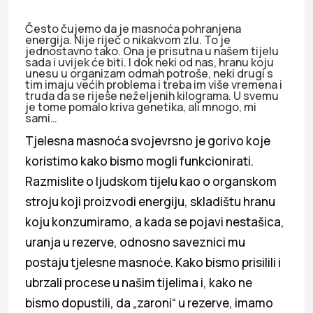
Često čujemo da je masnoća pohranjena
energija. Nije riječ o nikakvom zlu. To je
jednostavno tako. Ona je prisutna u našem tijelu
sada i uvijek će biti. I dok neki od nas, hranu koju
unesu u organizam odmah potroše, neki drugi s
tim imaju većih problema i treba im više vremena i
truda da se riješe neželjenih kilograma. U svemu
je tome pomalo kriva genetika, ali mnogo, mi
sami…
Tjelesna masnoća svojevrsno je gorivo koje
koristimo kako bismo mogli funkcionirati.
Razmislite o ljudskom tijelu kao o organskom
stroju koji proizvodi energiju, skladištu hranu
koju konzumiramo, a kada se pojavi nestašica,
uranja u rezerve, odnosno saveznici mu
postaju tjelesne masnoće. Kako bismo prisilili i
ubrzali procese u našim tijelima i, kako ne
bismo dopustili, da „zaroni“ u rezerve, imamo