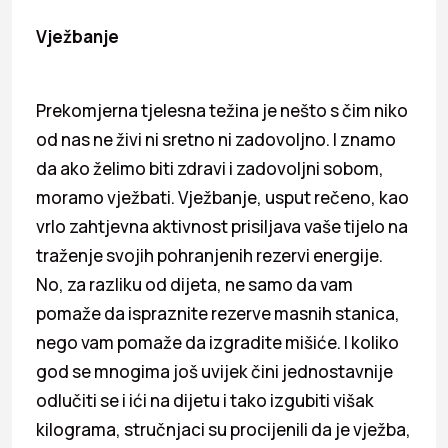
Vježbanje
Prekomjerna tjelesna težina je nešto s čim niko
od nas ne živi ni sretno ni zadovoljno. I znamo
da ako želimo biti zdravi i zadovoljni sobom,
moramo vježbati. Vježbanje, usput rečeno, kao
vrlo zahtjevna aktivnost prisiljava vaše tijelo na
traženje svojih pohranjenih rezervi energije.
No, za razliku od dijeta, ne samo da vam
pomaže da ispraznite rezerve masnih stanica,
nego vam pomaže da izgradite mišiće. I koliko
god se mnogima još uvijek čini jednostavnije
odlučiti se i ići na dijetu i tako izgubiti višak
kilograma, stručnjaci su procijenili da je vježba,