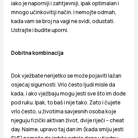
iako je naporniji i zahtjevniji, ipak optimalan i
mnogo učinkovitiji način. I nemojte odmah,
kada vam se broj na vagi ne svidi, odustati.
Ustrajte i budite uporni.
Dobitna kombinacija
Dok vježbate nerijetko se može pojaviti lažan
osjećaj sigurnosti. Vrlo često ljudi misle da
kada, i ako vježbaju mogu jesti sve što im dođe
pod ruku. Ipak, to baš i nije tako. Zato i čujete
vrlo često, u životima savjesnih osoba koje
njeguju fizički aktivan život, dvije riječi – cheat
day. Naime, upravo taj dan im (kada smiju jesti