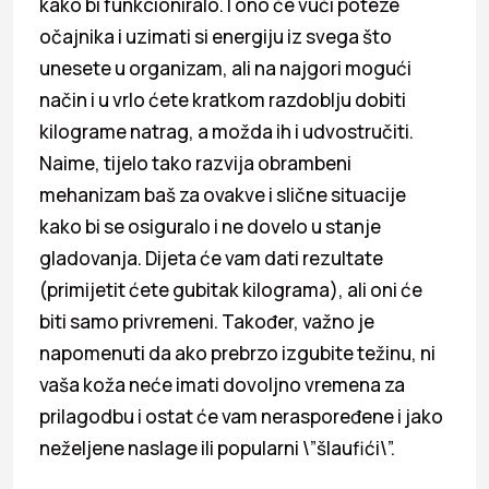
kako bi funkcioniralo. I ono će vući poteze
očajnika i uzimati si energiju iz svega što
unesete u organizam, ali na najgori mogući
način i u vrlo ćete kratkom razdoblju dobiti
kilograme natrag, a možda ih i udvostručiti.
Naime, tijelo tako razvija obrambeni
mehanizam baš za ovakve i slične situacije
kako bi se osiguralo i ne dovelo u stanje
gladovanja. Dijeta će vam dati rezultate
(primijetit ćete gubitak kilograma), ali oni će
biti samo privremeni. Također, važno je
napomenuti da ako prebrzo izgubite težinu, ni
vaša koža neće imati dovoljno vremena za
prilagodbu i ostat će vam neraspoređene i jako
neželjene naslage ili popularni \”šlaufići\”.