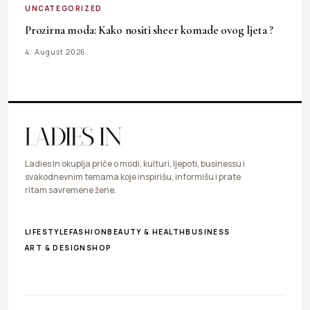
UNCATEGORIZED
Prozirna moda: Kako nositi sheer komade ovog ljeta ?
4. August 2026.
Ladies In okuplja priče o modi, kulturi, ljepoti, businessu i
svakodnevnim temama koje inspirišu, informišu i prate
ritam savremene žene.
LIFESTYLE
FASHION
BEAUTY & HEALTH
BUSINESS
ART & DESIGN
SHOP