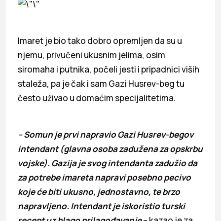
Imaret je bio tako dobro opremljen da su u
njemu, privučeni ukusnim jelima, osim
siromaha i putnika, počeli jesti i pripadnici viših
staleža, pa je čak i sam Gazi Husrev-beg tu
često uživao u domaćim specijalitetima.
– Somun je prvi napravio Gazi Husrev-begov
intendant (glavna osoba zadužena za opskrbu
vojske). Gazija je svog intendanta zadužio da
za potrebe imareta napravi posebno pecivo
koje će biti ukusno, jednostavno, te brzo
napravljeno. Intendant je iskoristio turski
recept uz blago prilagođavanje
– kazao je za