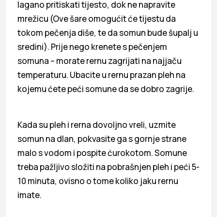
lagano pritiskati tijesto, dok ne napravite
mrežicu (Ove šare omogućit će tijestu da
tokom pečenja diše, te da somun bude šupalj u
sredini). Prije nego krenete s pečenjem
somuna – morate rernu zagrijati na najjaču
temperaturu. Ubacite u rernu prazan pleh na
kojemu ćete peći somune da se dobro zagrije.
Kada su pleh i rerna dovoljno vreli, uzmite
somun na dlan, pokvasite ga s gornje strane
malo s vodom i pospite ćurokotom. Somune
treba pažljivo složiti na pobrašnjen pleh i peći 5-
10 minuta, ovisno o tome koliko jaku rernu
imate.