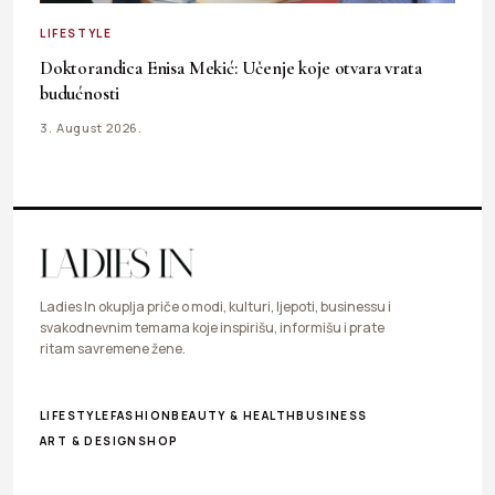
LIFESTYLE
Doktorandica Enisa Mekić: Učenje koje otvara vrata
budućnosti
3. August 2026.
Ladies In okuplja priče o modi, kulturi, ljepoti, businessu i
svakodnevnim temama koje inspirišu, informišu i prate
ritam savremene žene.
LIFESTYLE
FASHION
BEAUTY & HEALTH
BUSINESS
ART & DESIGN
SHOP