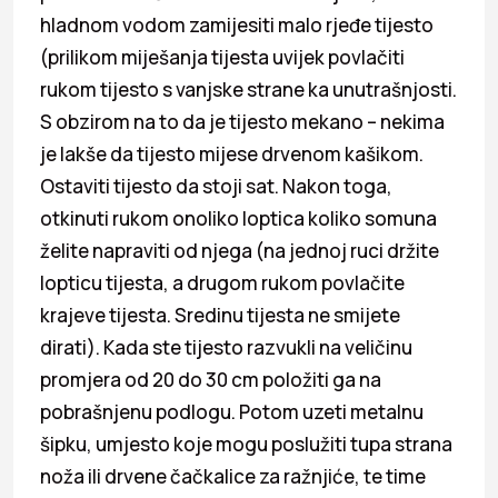
hladnom vodom zamijesiti malo rjeđe tijesto
(prilikom miješanja tijesta uvijek povlačiti
rukom tijesto s vanjske strane ka unutrašnjosti.
S obzirom na to da je tijesto mekano – nekima
je lakše da tijesto mijese drvenom kašikom.
Ostaviti tijesto da stoji sat. Nakon toga,
otkinuti rukom onoliko loptica koliko somuna
želite napraviti od njega (na jednoj ruci držite
lopticu tijesta, a drugom rukom povlačite
krajeve tijesta. Sredinu tijesta ne smijete
dirati). Kada ste tijesto razvukli na veličinu
promjera od 20 do 30 cm položiti ga na
pobrašnjenu podlogu. Potom uzeti metalnu
šipku, umjesto koje mogu poslužiti tupa strana
noža ili drvene čačkalice za ražnjiće, te time