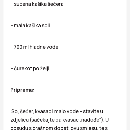
– supena kašika šećera
– mala kašika soli
– 700 ml hladne vode
– ćurekot po želji
Priprema:
So, šećer, kvasac i malo vode – stavite u
zdjelicu (sačekajte da kvasac „nadođe“). U
posudu s brašnom dodati ovu smjesu, te s