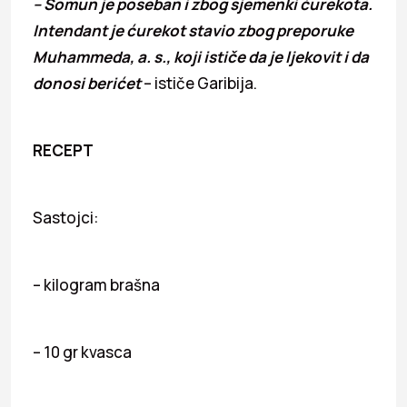
– Somun je poseban i zbog sjemenki ćurekota.
Intendant je ćurekot stavio zbog preporuke
Muhammeda, a. s., koji ističe da je ljekovit i da
donosi berićet
– ističe Garibija.
RECEPT
Sastojci:
– kilogram brašna
– 10 gr kvasca