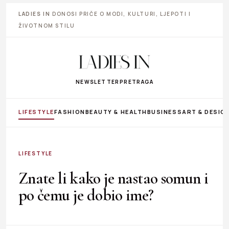
LADIES IN
DONOSI PRIČE O MODI, KULTURI, LJEPOTI I
ŽIVOTNOM STILU
NEWSLETTER
PRETRAGA
LIFESTYLE
FASHION
BEAUTY & HEALTH
BUSINESS
ART & DESIG
LIFESTYLE
Znate li kako je nastao somun i
po čemu je dobio ime?