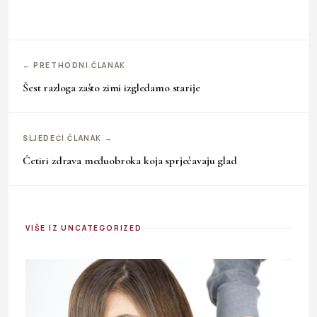
← PRETHODNI ČLANAK
Šest razloga zašto zimi izgledamo starije
SLJEDEĆI ČLANAK →
Četiri zdrava međuobroka koja sprječavaju glad
VIŠE IZ UNCATEGORIZED