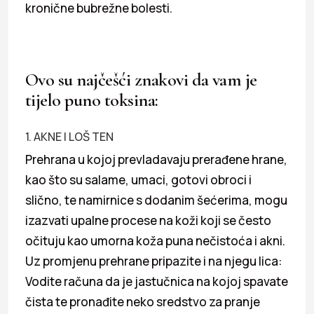
kronične bubrežne bolesti.
Ovo su najčešći znakovi da vam je
tijelo puno toksina:
1. AKNE I LOŠ TEN
Prehrana u kojoj prevladavaju prerađene hrane,
kao što su salame, umaci, gotovi obroci i
slično, te namirnice s dodanim šećerima, mogu
izazvati upalne procese na koži koji se često
očituju kao umorna koža puna nečistoća i akni.
Uz promjenu prehrane pripazite i na njegu lica:
Vodite računa da je jastučnica na kojoj spavate
čista te pronađite neko sredstvo za pranje