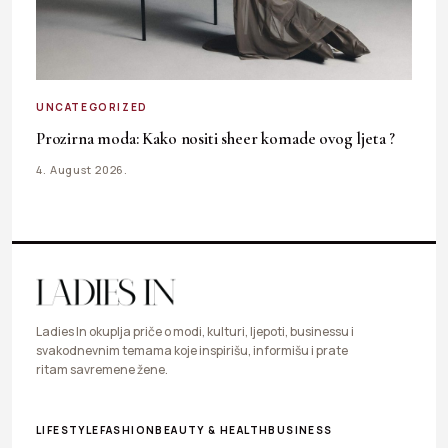
UNCATEGORIZED
Prozirna moda: Kako nositi sheer komade ovog ljeta ?
4. August 2026.
Ladies In okuplja priče o modi, kulturi, ljepoti, businessu i
svakodnevnim temama koje inspirišu, informišu i prate
ritam savremene žene.
LIFESTYLE
FASHION
BEAUTY & HEALTH
BUSINESS