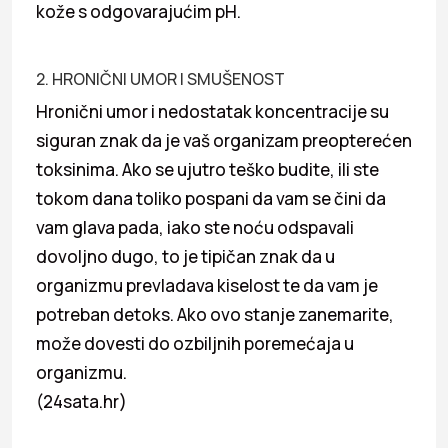
kože s odgovarajućim pH.
2. HRONIČNI UMOR I SMUŠENOST
Hronični umor i nedostatak koncentracije su
siguran znak da je vaš organizam preopterećen
toksinima. Ako se ujutro teško budite, ili ste
tokom dana toliko pospani da vam se čini da
vam glava pada, iako ste noću odspavali
dovoljno dugo, to je tipičan znak da u
organizmu prevladava kiselost te da vam je
potreban detoks. Ako ovo stanje zanemarite,
može dovesti do ozbiljnih poremećaja u
organizmu.
(24sata.hr)