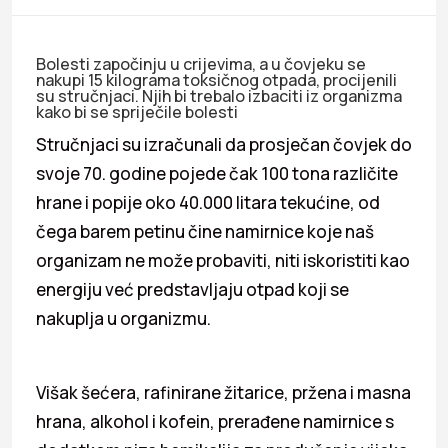
Bolesti započinju u crijevima, a u čovjeku se
nakupi 15 kilograma toksičnog otpada, procijenili
su stručnjaci. Njih bi trebalo izbaciti iz organizma
kako bi se spriječile bolesti
Stručnjaci su izračunali da prosječan čovjek do
svoje 70. godine pojede čak 100 tona različite
hrane i popije oko 40.000 litara tekućine, od
čega barem petinu čine namirnice koje naš
organizam ne može probaviti, niti iskoristiti kao
energiju već predstavljaju otpad koji se
nakuplja u organizmu.
Višak šećera, rafinirane žitarice, pržena i masna
hrana, alkohol i kofein, prerađene namirnice s