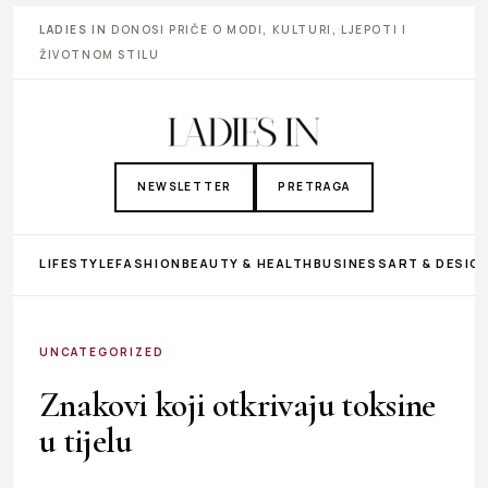
LADIES IN
DONOSI PRIČE O MODI, KULTURI, LJEPOTI I
ŽIVOTNOM STILU
NEWSLETTER
PRETRAGA
LIFESTYLE
FASHION
BEAUTY & HEALTH
BUSINESS
ART & DESIG
UNCATEGORIZED
Znakovi koji otkrivaju toksine
u tijelu