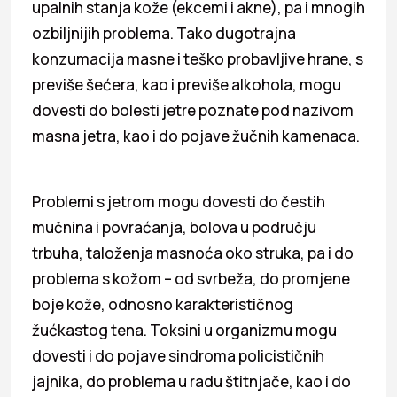
upalnih stanja kože (ekcemi i akne), pa i mnogih
ozbiljnijih problema. Tako dugotrajna
konzumacija masne i teško probavljive hrane, s
previše šećera, kao i previše alkohola, mogu
dovesti do bolesti jetre poznate pod nazivom
masna jetra, kao i do pojave žučnih kamenaca.
Problemi s jetrom mogu dovesti do čestih
mučnina i povraćanja, bolova u području
trbuha, taloženja masnoća oko struka, pa i do
problema s kožom – od svrbeža, do promjene
boje kože, odnosno karakterističnog
žućkastog tena. Toksini u organizmu mogu
dovesti i do pojave sindroma policističnih
jajnika, do problema u radu štitnjače, kao i do