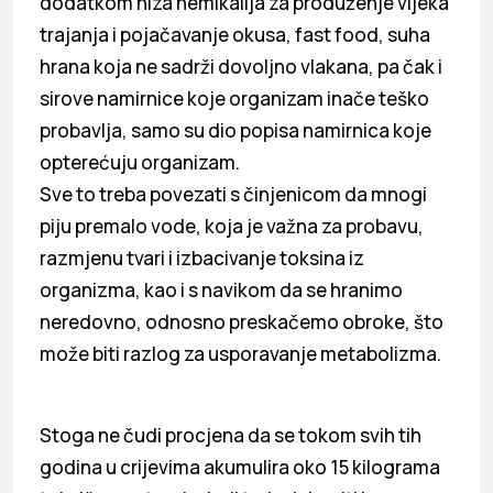
dodatkom niza hemikalija za produženje vijeka
trajanja i pojačavanje okusa, fast food, suha
hrana koja ne sadrži dovoljno vlakana, pa čak i
sirove namirnice koje organizam inače teško
probavlja, samo su dio popisa namirnica koje
opterećuju organizam.
Sve to treba povezati s činjenicom da mnogi
piju premalo vode, koja je važna za probavu,
razmjenu tvari i izbacivanje toksina iz
organizma, kao i s navikom da se hranimo
neredovno, odnosno preskačemo obroke, što
može biti razlog za usporavanje metabolizma.
Stoga ne čudi procjena da se tokom svih tih
godina u crijevima akumulira oko 15 kilograma