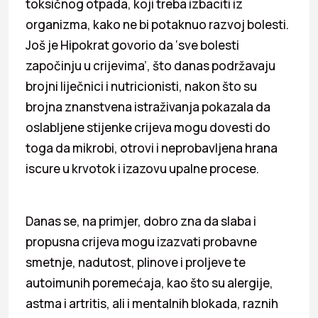
toksičnog otpada, koji treba izbaciti iz
organizma, kako ne bi potaknuo razvoj bolesti.
Još je Hipokrat govorio da ‘sve bolesti
započinju u crijevima’, što danas podržavaju
brojni liječnici i nutricionisti, nakon što su
brojna znanstvena istraživanja pokazala da
oslabljene stijenke crijeva mogu dovesti do
toga da mikrobi, otrovi i neprobavljena hrana
iscure u krvotok i izazovu upalne procese.
Danas se, na primjer, dobro zna da slaba i
propusna crijeva mogu izazvati probavne
smetnje, nadutost, plinove i proljeve te
autoimunih poremećaja, kao što su alergije,
astma i artritis, ali i mentalnih blokada, raznih